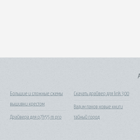
A
Большие и сложные схемы
Скачать драйвер для link 300
вышивки крестом
Вадим панов новые книги
Драйвера для p7h55 m pro
тайный город