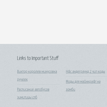
Links to Important Stuff
Виктор королев минусовка
Нфс андеграунд 2 чит коды
ручеек
Моды для майнкрафт на
Расписание автобусов
зомби
зимитицы спб