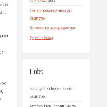
Котята пушистики
ько на
Скачать программу mega get
г. К
бесплатно
Презентация на тему аэрофлот
гориям
Рутрекер метод
удут
Links
днюю
Бильярд Игры Торрент Скачать
т,
Бесплатно.
и
Автобусы Игры Торрент Скачать