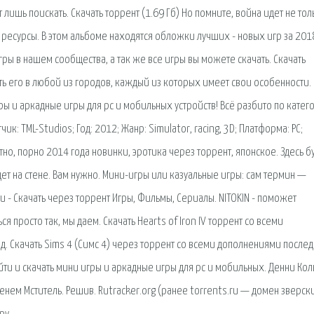
 лишь поискать. Скачать торрент (1.69 Гб) Но помните, война идет не тол
 и ресурсы. В этом альбоме находятся обложки лучших - новых игр за 2018
ы в нашем сообщества, а так же все игры вы можете скачать. Скачать
ть его в любой из городов, каждый из которых имеет свои особенности.
ры и аркадные игры для pc и мобильных устройств! Всё разбито по кате
к: TML-Studios; Год: 2012; Жанр: Simulator, racing, 3D; Платформа: PC;
тно, порно 2014 года новинки, эротика через торрент, японское. Здесь б
ет на стене. Вам нужно. Мини-игры или казуальные игры: сам термин —
Ru - Скачать через торрент Игры, Фильмы, Сериалы. NITOKIN - поможет
я просто так, мы даем. Скачать Hearts of Iron IV торрент со всеми
д. Скачать Sims 4 (Симс 4) через торрент со всеми дополнениями после
ти и скачать мини игры и аркадные игры для pc и мобильных. Денни Коль
енем Мститель. Решив. Rutracker.org (ранее torrents.ru — домен зверск