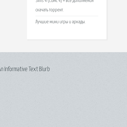
Sims 4 (Симс 4) + все дополнения
скачать торрент.
Лучшие мини игры и аркады.
n Informative Text Blurb