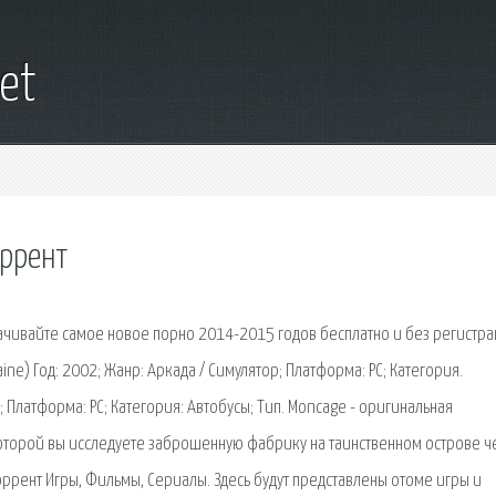
et
оррент
качивайте самое новое порно 2014-2015 годов бесплатно и без регистр
raine) Год: 2002; Жанр: Аркада / Симулятор; Платформа: PC; Категория.
; Платформа: PC; Категория: Автобусы; Тип. Moncage - оригинальная
оторой вы исследуете заброшенную фабрику на таинственном острове ч
торрент Игры, Фильмы, Сериалы. Здесь будут представлены отоме игры и