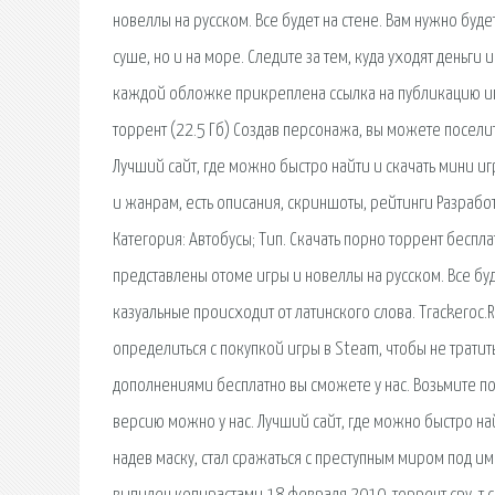
новеллы на русском. Все будет на стене. Вам нужно будет
суше, но и на море. Следите за тем, куда уходят деньги
каждой обложке прикреплена ссылка на публикацию игр
торрент (22.5 Гб) Создав персонажа, вы можете посели
Лучший сайт, где можно быстро найти и скачать мини иг
и жанрам, есть описания, скриншоты, рейтинги Разработчи
Категория: Автобусы; Тип. Скачать порно торрент беспла
представлены отоме игры и новеллы на русском. Все буд
казуальные происходит от латинского слова. Trackeroc.
определиться с покупкой игры в Steam, чтобы не тратитьс
дополнениями бесплатно вы сможете у нас. Возьмите по
версию можно у нас. Лучший сайт, где можно быстро най
надев маску, стал сражаться с преступным миром под им