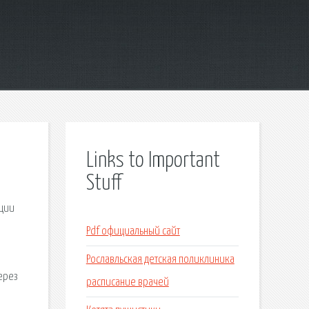
Links to Important
Stuff
ации
Pdf официальный сайт
Рославльская детская поликлиника
ерез
расписание врачей