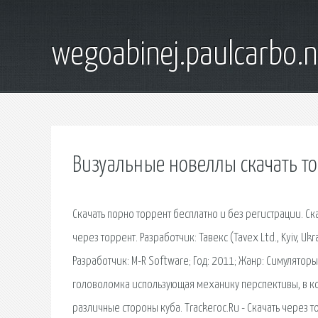
wegoabinej.paulcarbo.n
Визуальные новеллы скачать т
Скачать порно торрент бесплатно и без регистрации. С
через торрент. Разработчик: Тавекс (Tavex Ltd., Kyiv, Uk
Разработчик: M-R Software; Год: 2011; Жанр: Симуляторы
головоломка использующая механику перспективы, в к
различные стороны куба. Trackeroc.Ru - Скачать через 