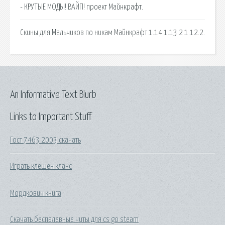
- КРУТЫЕ МОДЫ! ВАЙП! проект Майнкрафт.
Скины для Мальчиков по никам Майнкрафт 1.14 1.13.2 1.12.2.
An Informative Text Blurb
Links to Important Stuff
Гост 7463 2003 скачать
Играть клешен кланс
Мордкович книга
Скачать беспалевные читы для cs go steam