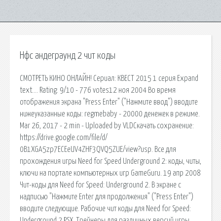
Нфс андеграунд 2 чит коды
СМОТРЕТЬ КИНО ОНЛАЙН! Сериал: КВЕСТ 2015 1 серия Expand
text…. Rating: 9/10 - 776 votes12 ноя 2004 Во время
отображения экрана "Press Enter" ("Нажмите ввод") вводите
нижеуказанные коды: regmebaby - 20000 денежек в режиме.
Mar 26, 2017 - 2 min - Uploaded by VLDСкачать сохранение:
https://drive.google.com/file/d/
0B1XGA5zp7ECEeUV4ZHF3QVQ5ZUE/view?usp. Все для
прохождения игры Need for Speed Underground 2: коды, читы,
ключи на портале компьютерных игр GameGuru. 19 апр 2008
Чит-коды для Need for Speed: Underground 2. В экране с
надписью "Нажмите Enter для продолжения" ("Press Enter")
вводите следующие. Рабочие чит коды для Need for Speed:
Underground 2 PSX. Трейнеры для различных версий игры,