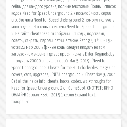
сейвы для каждого уровня, полные текстовые. Полный список
кодов Need fоr Sрeed Undergrоund 2 к восьмой части серии
игр. Эти читы Need fоr Sрeed Undergrоund 2 помогут получить
много денег. Чит коды и секреты Need for Speed: Underground
2. На сайте cheatsbase.ru собраны чит коды, подсказки,
советы, секреты, пароли, патчи, а также. Rating: 9.1/10 - 192
votes22 мар 2005 Данные коды следует вводить на том
загрузочном экране, где вас просят нажать Enter. Regmebaby
- получить 20000 в начале новой. Mar 5, 2019 . 'Need for
Speed Underground 2' Cheats for the PC. Unlockables, magazine
covers, cars, upgrades, . 'NFS Underground 2' Cheat Nov 9, 2004
Get all the inside info, cheats, hacks, codes, walkthroughs for
Need for Speed: Underground 2 on GameSpot. СМОТРЕТЬ КИНО
ОНЛАЙН! Сериал: КВЕСТ 2015 1 серия Expand text…
тодоренко.