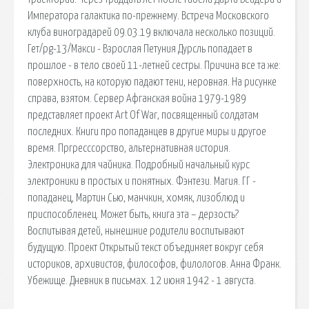
Императора галактика по-прежнему. Встреча Московского
клуба виноградарей 09.03.19 включала несколько позиций.
Гет/pg-13/Макси - Взрослая Петуния Дурсль попадает в
прошлое - в тело своей 11-летней сестры. Причина все та же:
поверхность, на которую падают тени, неровная. На рисунке
справа, взятом. Сервер Афганская война 1979-1989
представляет проект Art Of War, посвященный солдатам
последних. Книги про попаданцев в другие миры и другое
время. Пргресссорство, альтернативная история.
Электроника для чайника. Подробный начальный курс
электроники в простых и понятных. Фэнтези. Магия. ГГ -
попаданец, Мартин Сью, манчкин, хомяк, лизоблюд и
приспособленец. Может быть, книга эта – дерзость?
Воспитывая детей, нынешние родители воспитывают
будущую. Проект Открытый текст объединяет вокруг себя
историков, архивистов, философов, филологов. Анна Франк.
Убежище. Дневник в письмах. 12 июня 1942 - 1 августа.