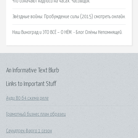
Что означают надписи на часах. Часовщик.
Звёздные войны: Пробуждение силы (2015) смотреть онлайн.
Наш Виноград и ЭТО ВСЁ – О НЁМ. - Блог Олёны Непомнящей.
An Informative Text Blurb
Links to Important Stuff
Ауди 80 б4 схема реле
Грамотный бизнес план образец
Саундтрек фарго 1 сезон