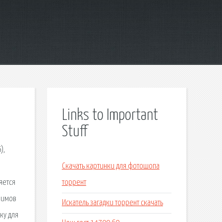
Links to Important
Stuff
),
Скачать картинки для фотошопа
яется
торрент
онимов
Искатель загадки торрент скачать
ку для