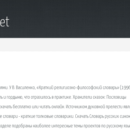
et
иями. У В. Василенко, «Краткий религиозно-философский словарь» (1996
ь и гордыню, что отразилось в практике. Хранители сказок: Пословицы
 скачать бесплатно или читать онлайн. Источником духовной прелести явл
ткие словари - краткие толковые словарики. Скачать Словарь русских син
азделе подобраны наиболее интересные темы проектов по русскому язы