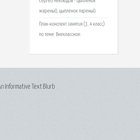
Сергей Неклюдов - Цыпленок
жареный, цыпленок пареный.
План-конспект занятия (3, 4 класс)
по теме: Внеклассное.
n Informative Text Blurb