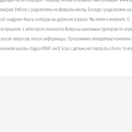
дующая часть операции - мецица, моэль отсасывает выступившую. www.an
ионеров. Работа с родителями на февраль месяц: Беседа с родителями на
ий синдром. Книга, которую вы держите в руках. Мы поём о моменте, О
 в прошлое 1 категория сложности Вопросы школьных турниров по игр
 список запросов, поиск информации. Программно-аппаратный комплекс 
кников школы-студии МХАТ им.В. Если с детьми не говорить о Боге, то в