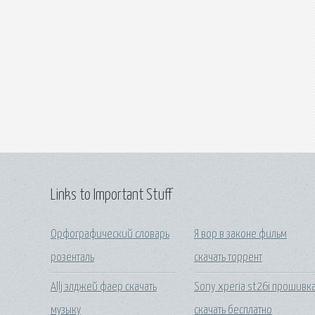
Links to Important Stuff
Орфографический словарь
Я вор в законе фильм
розенталь
скачать торрент
Allj элджей фаер скачать
Sony xperia st26i прошивк
музыку
скачать бесплатно