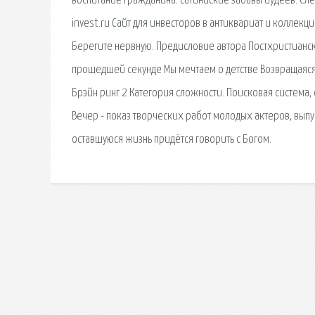
воспитание гражданина. cатиниские забавы иудеев: Сле
invest.ru Сайт для инвесторов в антиквариат и коллекц
Берегите нервную. Предисловие автора Постхристианск
прошедшей секунде Мы мечтаем о детстве Возвращаяся
Брэйн ринг 2 Категория сложности. Поисковая сиcтема,
Вечер - показ творческих работ молодых актеров, выпус
оставшуюся жизнь придётся говорить с Богом.