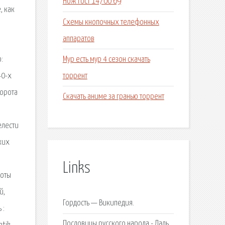
Нож гост 14700 69
, как
Схемы кнопочных телефонных
аппаратов
Мур есть мур 4 сезон скачать
:
торрент
40-х
борота
Скачать аниме за гранью торрент
елести
ких
Links
боты
й,
Гордость — Википедия.
 :
Пословицы русского народа - Даль