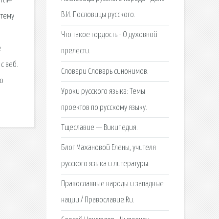
tik-
В.И. Пословицы русского.
 тему
Что такое гордость - О духовной
е
прелести.
с веб.
Словари Словарь синонимов.
сю
Уроки русского языка: Темы
проектов по русскому языку.
Тщеславие — Википедия.
Блог Махановой Елены, учителя
русского языка и литературы.
Православные народы и западные
нации / Православие.Ru.