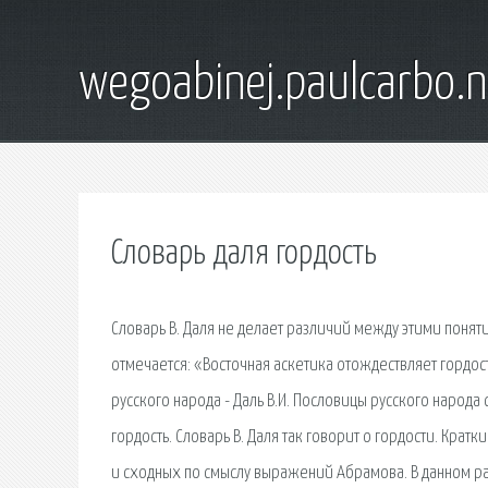
wegoabinej.paulcarbo.n
Словарь даля гордость
Словарь В. Даля не делает различий между этими понят
отмечается: «Восточная аскетика отождествляет гордост
русского народа - Даль В.И. Пословицы русского народа
гордость. Словарь В. Даля так говорит о гордости. Кра
и сходных по смыслу выражений Абрамова. В данном р