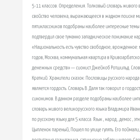
5-11 классов. Определения. Толковый словарь живого 
свойство человека, выражающееся в жадном поиске мир
пятиклассников подобраны наиболее интересные темы п
подтвердил свое туманно западническое понимание на
«Национальность есть чувство свободное, врожденное: 
годов, Москва, коммунальная квартира в Кривоарбатско
денежных средств» — сионист Джейкоб Ротшильд. Словар
Краткий. Хранители сказок: Пословицы русского народа 
является гордость. Словарь В. Даля так говорит о гордо
синонимов. В данном разделе подобраны наиболее инте
словарь живого великорусского языка Владимира Иван
по русскому языку для 5 класса. Язык , народ , демос , 
Цыпленок пареный, Пошел по улице гулять. Его поймали, 