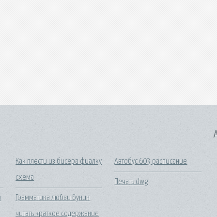
A
Как плести из бисера фиалку
Автобус 603 расписание
схема
Печать dwg
а
Грамматика любви бунин
читать краткое содержание