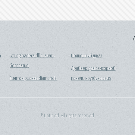
A
а
Stringloadera dll скачать
Полночный джаз
бесплатно
Драйвер для сенсорной
Рингтон рианна diamonds
панели ноутбука asus
© Untitled. All rights reserved.