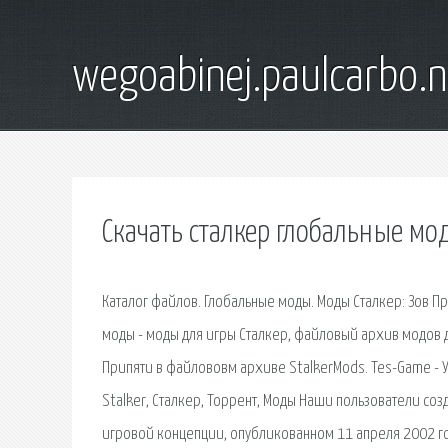
wegoabinej.paulcarbo.n
Скачать сталкер глобальные мо
Каталог файлов. Глобальные моды. Моды Сталкер: Зов Пр
моды - моды для игры Сталкер, файловый архив модов дл
Припяти в файлововм архиве StalkerMods. Tes-Game - У н
Stalker, Сталкер, Торрент, Моды Наши пользователи со
игровой концепции, опубликованном 11 апреля 2002 го