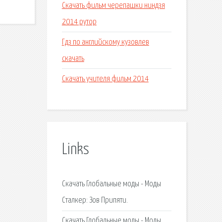
Скачать фильм черепашки ниндзя
2014 рутор
Гдз по английскому кузовлев
скачать
Скачать учителя фильм 2014
Links
Скачать Глобальные моды - Моды
Сталкер: Зов Припяти.
Скачать Глобальные моды - Моды