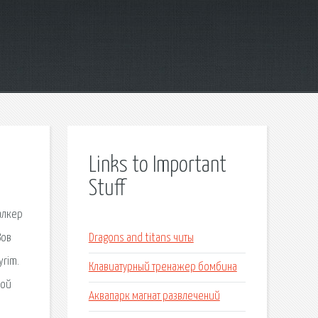
Links to Important
Stuff
алкер
Зов
Dragons and titans читы
yrim.
Клавиатурный тренажер бомбина
ной
Аквапарк магнат развлечений