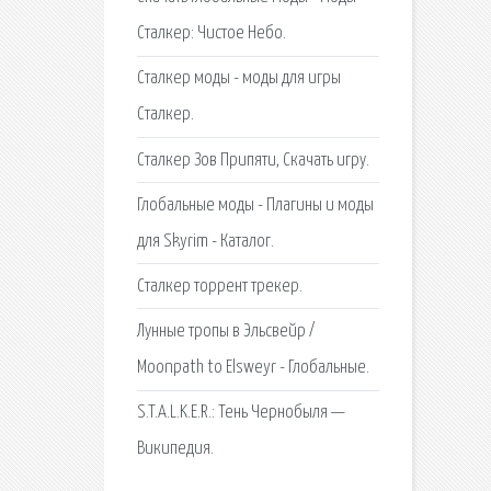
Сталкер: Чистое Небо.
Сталкер моды - моды для игры
Сталкер.
Сталкер Зов Припяти, Скачать игру.
Глобальные моды - Плагины и моды
для Skyrim - Каталог.
Сталкер торрент трекер.
Лунные тропы в Эльсвейр /
Moonpath to Elsweyr - Глобальные.
S.T.A.L.K.E.R.: Тень Чернобыля —
Википедия.