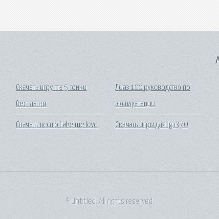
A
Скачать игру гта 5 гонки
Лиаз 100 руководство по
бесплатно
эксплуатации
Скачать песню take me love
Скачать игры для lg т370
© Untitled. All rights reserved.