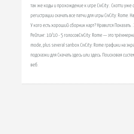
так же коды и прохождение к игре CivCity:. Скотти уже c
регистрации скачать все патчи для игры CivCity: Rome. 
У кого есть хороший сборник карт? Нравится Показать . Э
Рейтинг: 10/10 - 5 голосовCivCity: Rome — это трёхмерн
mode, plus several sanbox CivCity: Rome графики на эк
подсказки для Скачать здесь или здесь. Поисковая сиc
веб.