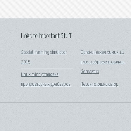
Links to Important Stuff
Scaciati farming simulator
Органическая химия 10
2015
класс габриелян скачать
бесплатно
Linux mint установка
проприетарных драйверов
Песик тотошка автор