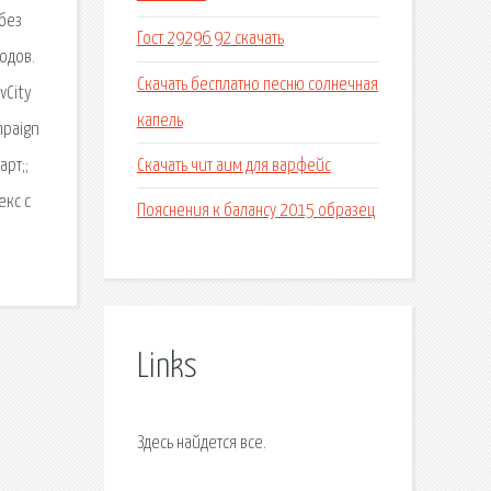
 без
Гост 29296 92 скачать
модов.
Скачать бесплатно песню солнечная
vCity
капель
mpaign
Скачать чит аим для варфейс
арт;;
екс с
Пояснения к балансу 2015 образец
Links
Здесь найдется все.