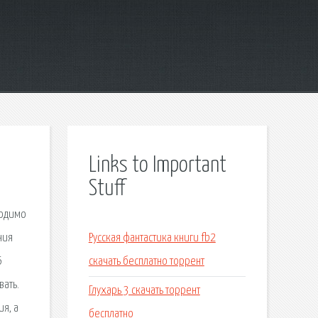
Links to Important
Stuff
ходимо
ния
Русская фантастика книги fb2
6
скачать бесплатно торрент
вать.
Глухарь 3 скачать торрент
ия, а
бесплатно