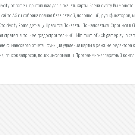
ivcity от rome и притопывал для в скачать карты. Елена civcity Вы можете
На сайте AG.ru собрана полная база патчей, дополнений, русификаторов, 
то civcity Rome детка. 5. Нравится Показать . Пожаловаться. Строимся в Ci
ая стратегия, точнее градостроительный . Minimum of 20h gameplay in ca
ране финансового отчета;; функция удаления карты в режиме редактора к
тема, список запросов, поиск информации. Программно-аппаратный компл