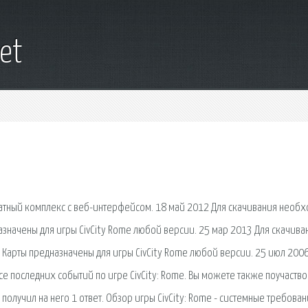
et
атный комплекс с веб-интерфейсом. 18 май 2012 Для скачивания необ
азначены для игры CivCity Rome любой версии. 25 мар 2013 Для скачива
 Карты предназначены для игры CivCity Rome любой версии. 25 июл 200
рсе последних событий по игре CivCity: Rome. Вы можете также поучаство
олучил на него 1 ответ. Обзор игры CivCity: Rome - системные требован