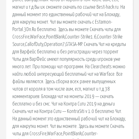
магнит и т.д Вы их сможете скачать по ссылке Best-hack.ru. На
данный момент это единственный рабочий чит на Блокаду,
для накрутки монет. Чит вы можете скачать с Estamon-
Portal.3Dn.Ru бесплатно. Здесь вы можете Скачать читы для
CrossFire,WarFace,PointBlank,Counter-Strike1.6,Counter-Strike
Source,CallofDuty,Operation7,GTASA-MP. Скачать Чит на кредиты
для Варфейс бесплатно и без регистрации через торрент
Читы для ВарФейс имеют популярность среди игроков уже
много лет. При помощи чит-программ. На Clearcheats можно
найти любой интересующий бесплатный чит на Warface. Все
файлы являются. Здесь сборка всех ранее выпущенных
читов от короля в том числе аим, есп, магнит и т.д 38
комментариев: Блокада чит на монеты 2019 — скачать
бесплатно и без смс. Чит на Контра Сити 2019 на деньги
Скачать чит на Контра Сити — KontraSiti v 1.0 бесплатно Чит.
На данный момент это единственный рабочий чит на Блокаду,
для накрутки монет. Чит вы можете. Здесь вы можете Скачать
читы для CrossFire,WarFace,PointBlank,Counter-