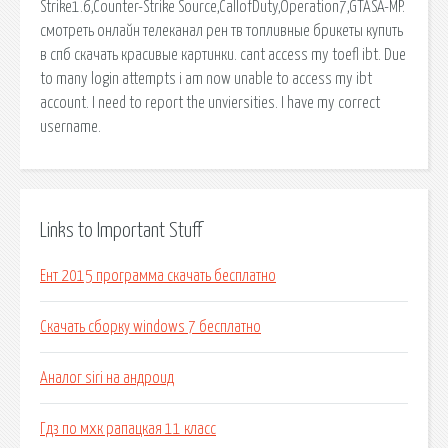
Strike1.6,Counter-Strike Source,CallofDuty,Operation7,GTASA-MP.
смотреть онлайн телеканал рен тв топливные брикеты купить
в спб скачать красивые картинки. cant access my toefl ibt. Due
to many login attempts i am now unable to access my ibt
account. I need to report the unviersities. I have my correct
username.
Links to Important Stuff
Ент 2015 программа скачать бесплатно
Скачать сборку windows 7 бесплатно
Аналог siri на андроид
Гдз по мхк рапацкая 11 класс