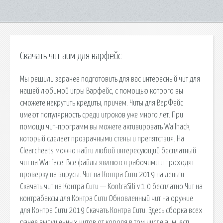
Скачать чит аим для варфейс
Мы решили заранее подготовить для вас интересный чит для
нашей любимой игры Варфейс, с помощью котрого вы
сможете накрутить кредиты, причем. Читы для ВарФейс
имеют популярность среди игроков уже много лет. При
помощи чит-программ вы можете активировать Wallhack,
который сделает прозрачными стены и препятствия. На
Clearcheats можно найти любой интересующий бесплатный
чит на Warface. Все файлы являются рабочими и проходят
проверку на вирусы. Чит на Контра Сити 2019 на деньги
Скачать чит на Контра Сити — KontraSiti v 1.0 бесплатно Чит на
контрабаксы для Контра Сити Обновленный чит на оружие
для Контра Сити 2019 Скачать Контра Сити. Здесь сборка всех
ранее выпущенных читов от короля в том числе аим, есп,