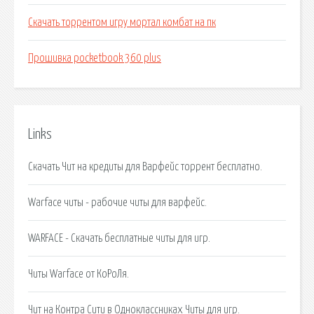
Скачать торрентом игру мортал комбат на пк
Прошивка pocketbook 360 plus
Links
Скачать Чит на кредиты для Варфейс торрент бесплатно.
Warface читы - рабочие читы для варфейс.
WARFACE - Скачать бесплатные читы для игр.
Читы Warface от КоРоЛя.
Чит на Контра Сити в Одноклассниках Читы для игр.