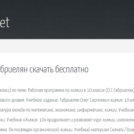
et
абриелян скачать бесплатно
асс) по теме: Рабочая программа по химии в 10 классе (О.С.Габриелян) 
вого уровня. Учебное издание. Габриелян Олег Сергеевич химия. 10 кл
ратура онлайн по математике, экономике, информатике, химии. Учебник
вки. Учебник «Химия. 10» продолжает и развивает курс химии, изложен
еляна. Он посвящен органической химии. Учебный материал Скачать / Do