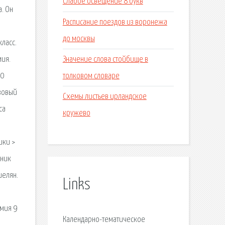
Слабое освещение 8 букв
. Он
Расписание поездов из воронежа
до москвы
класс.
Значение слова стойбище в
мия.
толковом словаре
10
азовый
Схемы листьев ирландское
са
кружево
ики >
бник
иелян.
Links
имия 9
Календарно-тематическое