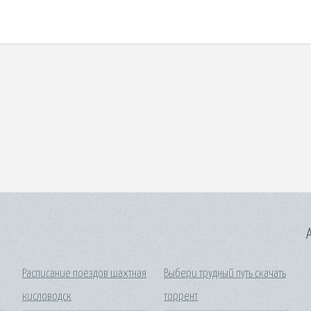
A
Расписание поездов шахтная
Выбери трудный путь скачать
кисловодск
торрент