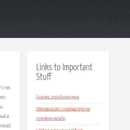
Links to Important
Stuff
1 час.
асс.
Скачать игра битва умов
и,
Отправка смс с компьютера на
ный в
телефон онлайн
wnload