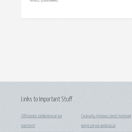
класс (базовый.
Links to Important Stuff
Образец заявление на
Скачать гренни смит полная
паспорт
версия на андроид