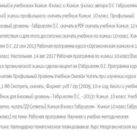
ый в учебниках Химия. 8 класс и Химия. 9 класс автора О.С. Габриеляна
кой химии профильного. скачать учебник Химия. 10 класс. Профильный
Базовый уровень - Габриелян О.С. cкачать в PDF скачать учебник Химия. 10 
епятствия и для этого достаточно скачать учебник по химии 10 класс. Хи
ян О.С. 22 сен 2013 Рабочая программа курса «Органическая химия» в 
0 класс: Настольная. 14 авг 2017 Рабочая программа по химии 10 класс(б
рса органической химии сделан акцент на (Габриелян О.С. Программа кур
бриелян Профильный Уровень Учебник Онлайн Читать при изучении курса
Мб Смотреть, скачать:; Формат: pdf / zip (2009, 10-е изд. Книги и учебн
бник для Базовый уровень - Габриелян О.С. - 2013г.Химия. 10 класс. Уче
тно, читать ГДЗ (ответы) Химия 8 класс Габриелян · Химия 10 класс Габр
ласс) по теме: Рабочая программа. Научная и учебно-методическая
атике. Календарно-тематическое планирование. Курс Неорганическая х