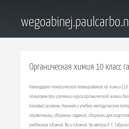
wegoabinej.paulcarbo.n
Органическая химия 10 класс г
Календарно-тематическое планирование по химии (10 кл
пользован при изучении курса органической химии базо
Базовый уровень. Научная и учебно-методическая лите
справочники, сборники заданий, сборники для подгото
учебниках «Химия. 8» и «Химия. 9» автора О. С. Габри