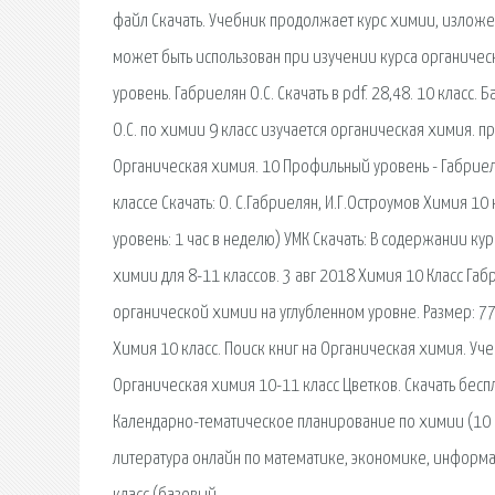
файл Скачать. Учебник продолжает курс химии, изложенн
может быть использован при изучении курса органичес
уровень. Габриелян О.С. Скачать в pdf. 28,48. 10 класс. 
О.С. по химии 9 класс изучается органическая химия. пр
Органическая химия. 10 Профильный уровень - Габриел
классе Скачать: О. С.Габриелян, И.Г.Остроумов Химия 1
уровень: 1 час в неделю) УМК Скачать: В содержании ку
химии для 8-11 классов. 3 авг 2018 Химия 10 Класс Га
органической химии на углубленном уровне. Размер: 77,1 
Химия 10 класс. Поиск книг на Органическая химия. Уче
Органическая химия 10-11 класс Цветков. Скачать беспла
Календарно-тематическое планирование по химии (10 к
литература онлайн по математике, экономике, информ