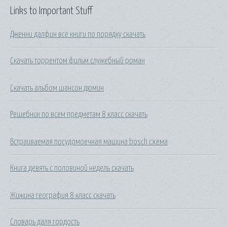
Links to Important Stuff
Дженни далфин все книги по порядку скачать
Скачать торрентом фильм служебный роман
Скачать альбом шансон дюмин
Решебник по всем предметам 8 класс скачать
Встраиваемая посудомоечная машина bosch схема
Книга девять с половиной недель скачать
Жижина география 8 класс скачать
Словарь даля гордость