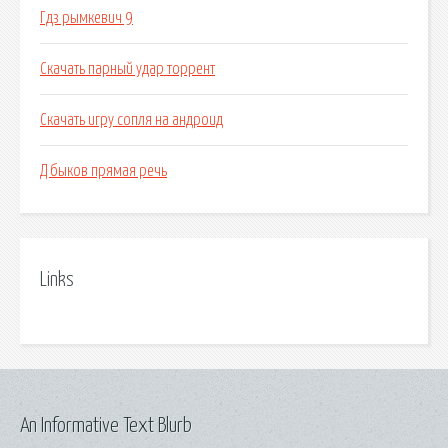
Гдз рымкевич 9
Скачать парный удар торрент
Скачать игру сопля на андроид
Д быков прямая речь
Links
An Informative Text Blurb