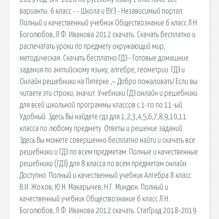
варианты. 6 класс - - Школа и ВУЗ - Независимый портал.
Полный и качественный учебник Обществознание 6 класс Л.Н.
Боголюбов, Л.Ф. Иванова 2012 скачать. Скачать бесплатно и
распечатать уроки по предмету окружающий мир,
методическая. Скачать бесплатно ГДЗ - Готовые домашние
задания по английскому языку, алгебре, геометрии. ГДЗ и
Онлайн решебники на Пятёрке ,– Добро пожаловать! Если вы
читаете эти строки, значит. Учебники ГДЗ онлайн и решебники
для всей школьной программы классов с 1-го по 11-ый.
Удобный. Здесь Вы найдете гдз для 1,2,3,4,5,6,7,8,9,10,11
класса по любому предмету. Ответы и решение заданий.
Здесь Вы можете совершенно бесплатно найти и скачать все
решебники и ГДЗ по всем предметам. Полные и качественные
решебники (ГДЗ) для 8 класса по всем предметам онлайн.
Доступно. Полный и качественный учебник Алгебра 8 класс
В.И. Жохов, Ю.Н. Макарычев, Н.Г. Миндюк. Полный и
качественный учебник Обществознание 6 класс Л.Н.
Боголюбов, Л.Ф. Иванова 2012 скачать. СтатГрад 2018-2019