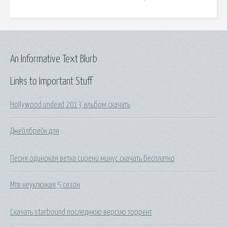
An Informative Text Blurb
Links to Important Stuff
Hollywood undead 2013 альбом скачать
Джейлбрейк для
Песня одинокая ветка сирени минус скачать бесплатно
Мтв неуклюжая 5 сезон
Скачать starbound последнюю версию торрент