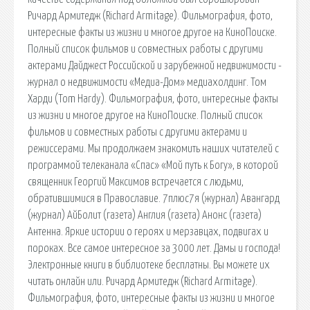
Ричард Армитедж (Richard Armitage). Фильмография, фото,
интересные факты из жизни и многое другое на КиноПоиске.
Полный список фильмов и совместных работы с другими
актерами Дайджест Российской и зарубежной недвижимости -
журнал о недвижимости «Медиа-Дом» медиахолдинг. Том
Харди (Tom Hardy). Фильмография, фото, интересные факты
из жизни и многое другое на КиноПоиске. Полный список
фильмов и совместных работы с другими актерами и
режиссерами. Мы продолжаем знакомить наших читателей с
программой телеканала «Спас» «Мой путь к Богу», в которой
священник Георгий Максимов встречается с людьми,
обратившимися в Православие. 7плюс7я (журнал) Авангард
(журнал) АйБолит (газета) Англия (газета) Анонс (газета)
Антенна. Яркие истории о героях и мерзавцах, подвигах и
пороках. Все самое интересное за 3000 лет. Дамы и господа!
Электронные книги в библиотеке бесплатны. Вы можете их
читать онлайн или. Ричард Армитедж (Richard Armitage).
Фильмография, фото, интересные факты из жизни и многое