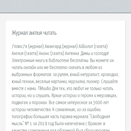
Журнал англия читать
7плюс7я (журнал) Авангард (журнал) АйБолит (газета)
Англия (газета) Анонс (газета) Антенна. Дамы и господа!
Электронные книги в библиотеке бесплатны. Вы можете их
читать онлайн или же бесплатно скачать в любом из
выбранных форматов: за рулем, юный натуралист, крокодил,
юный техник, веселые картинки, мурзилка, пионер. Слушайте
вместе с нами. TRAudio Для тех, кто любит не только читать
истории, но и слушать. Яркие истории о героях и мерзавцах,
подвигах и пороках. Все самое интересное за 3000 лет
истории человечества. К сожалению, из-за ошибки
типографии большая часть тиража журнала "Свободная
мысль" № 1 за 2019 год была напечатана с браком: в
качестве содержания под обложкой был сброшюрован