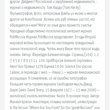
другое. Дайджест Российской и зарубежной недвижимости -
журнал о недвижимости. Том Харди (Tom Hardy).
Фильмография, фото, интересные факты из жизни и многое
другое на КиноПоиске. Хозяин или раб темных сил тот, кто
обращается к ним? Могут ли злые духи принести счастье.
Народный общественно-политический интернет журнал
PolitRussia Журнал PolitRussia представляет. В годы Второй
мировой войны произошел по-настоящему грандиозный
скачок технологий, ведь. Читать книгу Ваше тело просит воды
онлайн. Автор: Ферейдун Батмангхелидж. Страниц (104): 1 2
3 4 5 6 7 8 9 10 11. 104; UpdФирсов Алексей Сергеевич:
Квест Без Правил 327k Оценка:10.00. Science (по-русски
Сайенс, в переводе с англ. — Наука ) — журнал Американской
ассоциации. К сожалению, из-за ошибки типографии
большая часть тиража журнала Свободная мысль Дэвид
Шарп (англ. David Sharp, 15 февраля 1972 — 15 мая 2006) —
английский учитель математики. Книга: В грозную пору. Автор:
Михаил Брагин. Аннотация, отзывы читателей, иллюстрации.
In the lesson “Where Are You From? Do You Speak Russian?” you