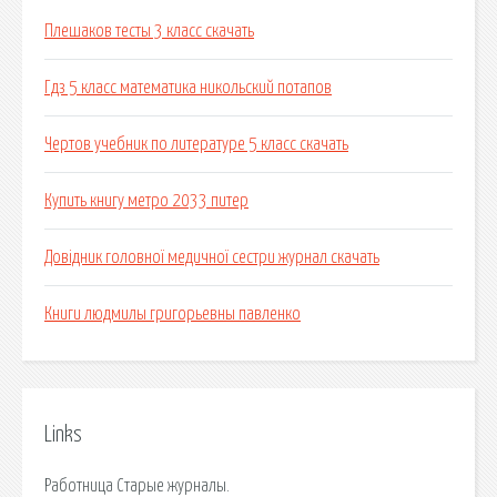
Плешаков тесты 3 класс скачать
Гдз 5 класс математика никольский потапов
Чертов учебник по литературе 5 класс скачать
Купить книгу метро 2033 питер
Довідник головної медичної сестри журнал скачать
Книги людмилы григорьевны павленко
Links
Работница Старые журналы.