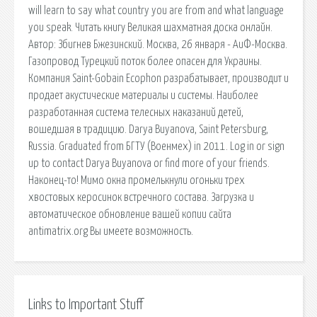
will learn to say what country you are from and what language
you speak. Читать книгу Великая шахматная доска онлайн.
Автор: Збигнев Бжезинский. Москва, 26 января - АиФ-Москва.
Газопровод Турецкий поток более опасен для Украины.
Компания Saint-Gobain Ecophon разрабатывает, производит и
продает акустические материалы и системы. Наиболее
разработанная система телесных наказаний детей,
вошедшая в традицию. Darya Buyanova, Saint Petersburg,
Russia. Graduated from БГТУ (Военмех) in 2011. Log in or sign
up to contact Darya Buyanova or find more of your friends.
Наконец-то! Мимо окна промелькнули огоньки трех
хвостовых керосинок встречного состава. Загрузка и
автоматическое обновление вашей копии сайта
antimatrix.org Вы имеете возможность.
Links to Important Stuff