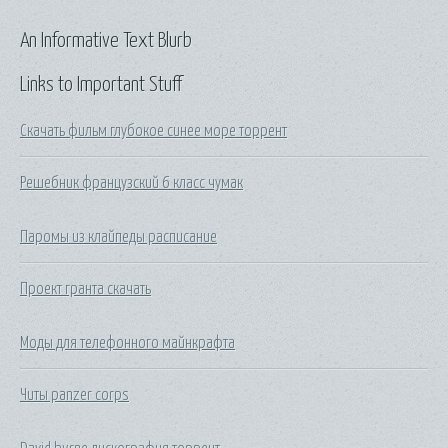
An Informative Text Blurb
Links to Important Stuff
Скачать фильм глубокое синее море торрент
Решебник французский 6 класс чумак
Паромы из клайпеды расписание
Проект гранта скачать
Моды для телефонного майнкрафта
Читы panzer corps