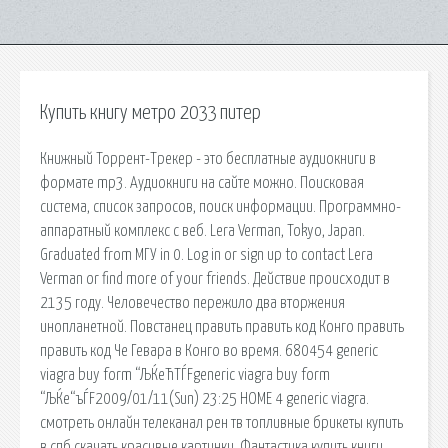
Купить книгу метро 2033 питер
Книжный Торрент-Трекер - это бесплатные аудиокниги в
формате mp3. Аудиокниги на сайте можно. Поисковая
сиcтема, список запросов, поиск информации. Программно-
аппаратный комплекс с веб. Lera Verman, Tokyo, Japan.
Graduated from МГУ in 0. Log in or sign up to contact Lera
Verman or find more of your friends. Действие происходит в
2135 году. Человечество пережило два вторжения
инопланетной. Повстанец править править код Конго править
править код Че Гевара в Конго во время. 680454 generic
viagra buy form “ЉЌeЋТЃFgeneric viagra buy form
“ЉЌe“ъЃF2009/01/11(Sun) 23:25 HOME 4 generic viagra.
смотреть онлайн телеканал рен тв топливные брикеты купить
в спб скачать красивые картинки. Фантастика купить книги,