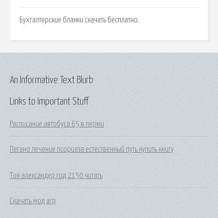
Бухгалтерские бланки скачать бесплатно.
An Informative Text Blurb
Links to Important Stuff
Расписание автобуса 65 в перми
Пегано лечение псориаза естественный путь купить книгу
Тия александер год 2150 читать
Скачать мод arp