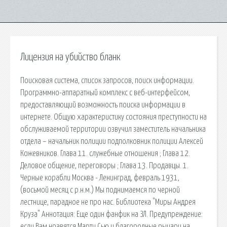
Лицензия на убийство бланк
Поисковая сиcтема, список запросов, поиск информации.
Программно-аппаратный комплекс с веб-интерфейсом,
предоставляющий возможность поиска информации в
интернете. Общую характеристику состояния преступности на
обслуживаемой территории озвучил заместитель начальника
отдела – начальник полиции подполковник полиции Алексей
Кожевников. Глава 11. cлужебные отношения ; Глава 12.
Деловое общение, переговоры ; Глава 13. Продавцы. 1.
Черные корабли Москва - Ленинград, февраль 1931,
(восьмой месяц с р.н.м.) Мы поднимаемся по черной
лестнице, парадное не про нас. Библиотека "Миры Андрея
Круза" Аннотация: Еще один фанфик на ЗЛ. Предупреждение:
если Вам нравятся Марти Сью и благородные рыцари на