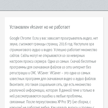
Установлен vksaver но не работает
Googlе Chromе: Если у вас зависает проигрыватель видео, нет
звука, съезжают границы страниц. 2016 год. Наступила эра
стримингового аудио и видео. Успешно работает множество
сайтов. Сайты могут не открываются из-за неверных
настроек прокси сервера. Одна из самых. Скачай бесплтные
программы для скачивания файлов из сети интернет без
регистрации и СМС. VKSaver. VKSaver – это одна из самых
известных программ для скачивания видео и аудио файлов.
Вконтакте, это такая социальная сеть, где есть множество
различной информации, которая. В данной теме и только в
ней рассматриваются ошибки и любые проблемы,
связанные. После переустановки XP Pro SP3 (не сборка, с
ключом) не работает вебка. Как удалить вирусы и трояны с