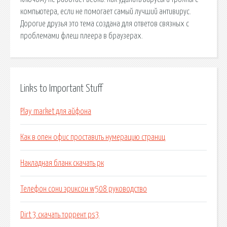
компьютера, если не помогает самый лучший антивирус.
Дорогие друзья это тема создана для ответов связных с
проблемами флеш плеера в браузерах.
Links to Important Stuff
Play market для айфона
Как в опен офис проставить нумерацию страниц
Накладная бланк скачать рк
Телефон сони эриксон w508 руководство
Dirt 3 скачать торрент ps3