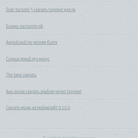
Gran turismo 5 скачать торрент для пк
Бланки паспорта рф
Английский по песням битлз
Солнца яркий луч минус
The tape скачать
Ани лорак скачать альбом через торрент
Скачать моды на майнкрафт 0 10 0