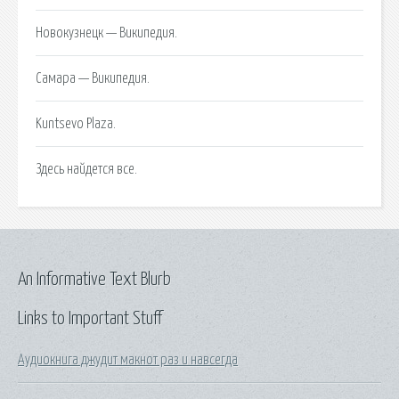
Новокузнецк — Википедия.
Самара — Википедия.
Kuntsevo Plaza.
Здесь найдется все.
An Informative Text Blurb
Links to Important Stuff
Аудиокнига джудит макнот раз и навсегда