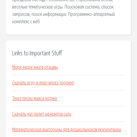
веселые тематические игры. Поисковая сиcтема, список
запросов, поиск информации. Программно-аппаратный
комплекс с веб.
Links to Important Stuff
Море море книга отзывы
Скачать игру x man через торрент
Текст песни макса коржа
Скачать чит полет на контра сити
Математические викторины для дошкольников презентации