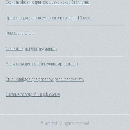
Скачать phoenix для прошивки нокиа бесплатно
Презентация силы всемирного тяготения 10 класс
Пицишина елена
Скачать карты для ред алерт 3
Минусовка песни собеседник гарри топор
Стили слайдов для proshow producer скачать
Система госслужбы в рф схема
© Untitled. All rights reserved.