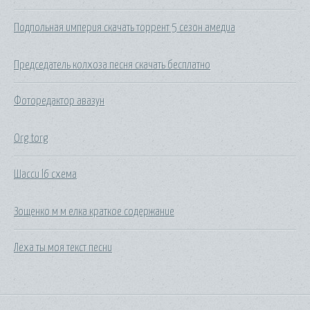
Подпольная империя скачать торрент 5 сезон амедиа
Председатель колхоза песня скачать бесплатно
Фоторедактор авазун
Org torg
Шасси l6 схема
Зощенко м м елка краткое содержание
Леха ты моя текст песни