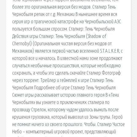
более это оригинальная версия без модов. Сталкер Тень
Чернобыля репак от r.g. Механики В нынешнее время вся
серия игр о трагической катастрофе на Чернобыльской АЭС
пользуется большим спросом. Сталкер: Тень Чернобыля
Действия игры Сталкер: Тень Чернобыля (Shadow of
Chernobyl) (Оригинальная чистая версия без модов от
Механиков) является первой частью вселенной S.T.A.L.K.E.R, с
которой все и началось. В известной нами зоне продолжают
случаться необычные происшествия, которые необходимо
сохранить, а чтобы это сделать скачайте Сталкер Фотограф
через торрент. Трейлер и геймплей к игре Сталкер Тень
Чернобыля Подробнее об игре Сталкер Тень Чернобыля
Сюжет игры рассказывает историю главного героя В «Тени
Чернобыля» вы узнаете о приключениях сталкера по
прозвищу Стрелок, которому чудом удалось выжить после
крушения грузовика, который вывозил из Зоны трупы. Герой
не помнит ничего из своего прошлого. Чтобы. Сталкер Чистое
Небо – компьютерный игровой проект, представляющий