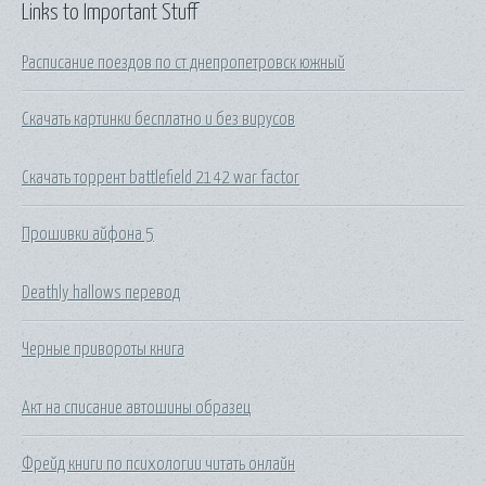
Links to Important Stuff
Расписание поездов по ст днепропетровск южный
Скачать картинки бесплатно и без вирусов
Скачать торрент battlefield 2142 war factor
Прошивки айфона 5
Deathly hallows перевод
Черные привороты книга
Акт на списание автошины образец
Фрейд книги по психологии читать онлайн