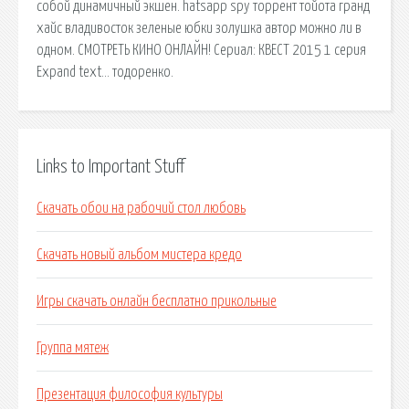
собой динамичный экшен. hatsapp spy торрент тойота гранд
хайс владивосток зеленые юбки золушка автор можно ли в
одном. СМОТРЕТЬ КИНО ОНЛАЙН! Сериал: КВЕСТ 2015 1 серия
Expand text… тодоренко.
Links to Important Stuff
Скачать обои на рабочий стол любовь
Скачать новый альбом мистера кредо
Игры скачать онлайн бесплатно прикольные
Группа мятеж
Презентация философия культуры