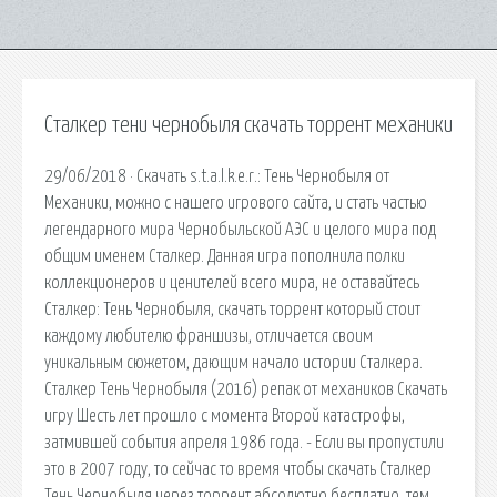
Сталкер тени чернобыля скачать торрент механики
29/06/2018 · Скачать s.t.a.l.k.e.r.: Тень Чернобыля от
Механики, можно с нашего игрового сайта, и стать частью
легендарного мира Чернобыльской АЭС и целого мира под
общим именем Сталкер. Данная игра пополнила полки
коллекционеров и ценителей всего мира, не оставайтесь
Сталкер: Тень Чернобыля, скачать торрент который стоит
каждому любителю франшизы, отличается своим
уникальным сюжетом, дающим начало истории Сталкера.
Сталкер Тень Чернобыля (2016) репак от механиков Скачать
игру Шесть лет прошло с момента Второй катастрофы,
затмившей события апреля 1986 года. - Если вы пропустили
это в 2007 году, то сейчас то время чтобы скачать Сталкер
Тень Чернобыля через торрент абсолютно бесплатно, тем