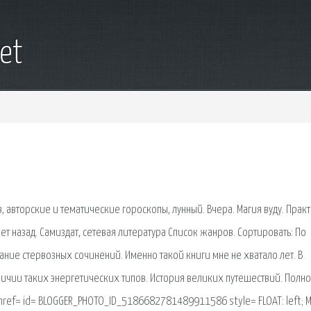
et
 авторские и тематические гороскопы, лунный. Вчера. Магия вуду. Практ
ет назад. Самиздат, сетевая литература Список жанров. Сортировать: По
ание стервозных сочинений. Именно такой книги мне не хватало лет. В
личии таких энергетических типов. История великих путешествий. Полн
href= id= BLOGGER_PHOTO_ID_5186682781489911586 style= FLOAT: left; M