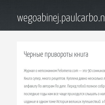
wegoabinej.paulcarbo.n
Черные привороты книга
Журнал о непознанном Felomena.com — это 90 сонников,
Книга супер, много рецептов. Куплена давно несколько л
алфавиту По авторам По дате. Перед тобой полное собр
последние годы нам все чаще приходится слышать о на
издание в одном томе История великих путешествий. a 