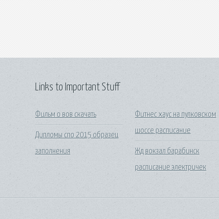
Links to Important Stuff
Фильм о вов скачать
Фитнес хаус на пулковском
шоссе расписание
Дипломы спо 2015 образец
заполнения
Жд вокзал барабинск
расписание электричек