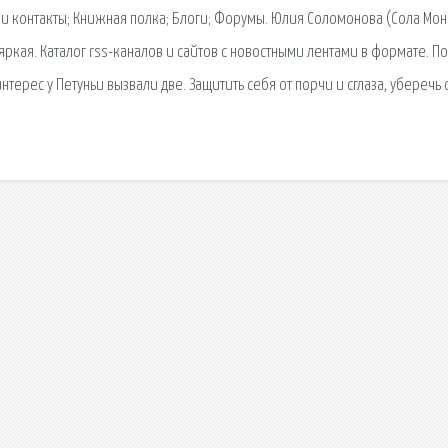
и контакты; Книжная полка; Блоги; Форумы. Юлия Соломонова (Сола Мон
 яркая. Каталог rss-каналов и сайтов с новостными лентами в формате. П
ерес у Петуньи вызвали две. Защитить себя от порчи и сглаза, уберечь 