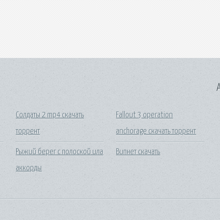
A
Солдаты 2 mp4 скачать
Fallout 3 operation
торрент
anchorage скачать торрент
Рыжий берег с полоской ила
Випнет скачать
аккорды