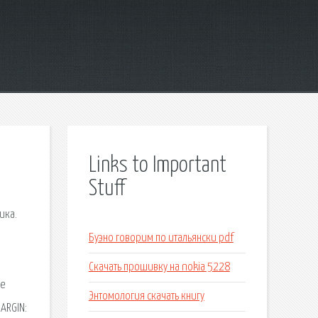
Links to Important
Stuff
ика.
Буэно говорим по итальянски pdf
Скачать прошивку на nokia 5228
ое
Энтомология скачать книгу
ARGIN: