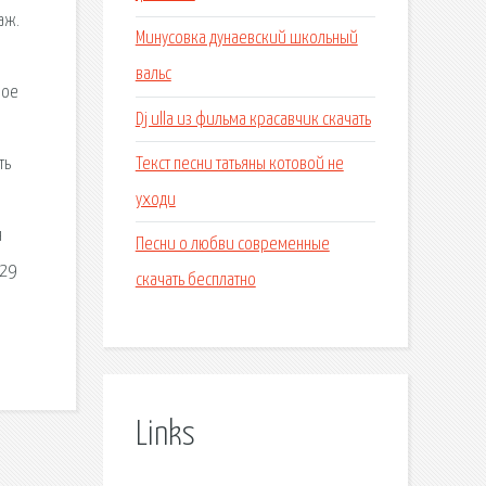
аж.
Минусовка дунаевский школьный
вальс
бое
Dj ulla из фильма красавчик скачать
Текст песни татьяны котовой не
ть
уходи
я
Песни о любви современные
 29
скачать бесплатно
Links