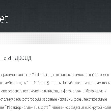
et
 на андроид
держимого хостинга YouTube среди основных возможностей которого -
 плейлистов, выбор. Рейтинг: 5 - 1 отзывInstaFrame поможет вам твор
также создавать великолепно выглядящие фотоколлажи. Фото коллаж
спользуя свои фотографии, забавные наклейки, фоны, текст красивые
 ""Редактор коллажей и фото"" мгновенно создаст из них крутой колл