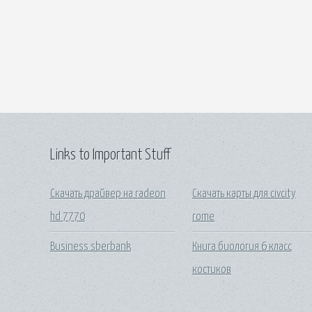
Links to Important Stuff
Скачать драйвер на radeon
Скачать карты для civcity
hd 7770
rome
Business sberbank
Книга биология 6 класс
костиков