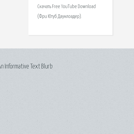
Скачать Free YouTube Download
(Фри Ютуб Даунлоадер).
n Informative Text Blurb