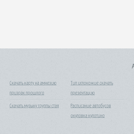
A
Скачать карту на амнезию
Тип иглокожие скачать
призрак прошлого
презентацию
Скачать музыку группы стая
Расписание автобусов
окуловка кулотино