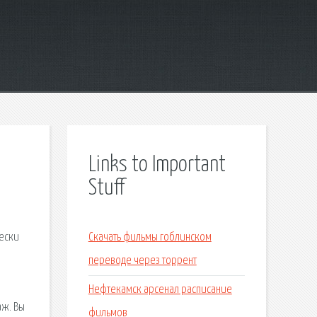
Links to Important
Stuff
чески
Скачать фильмы гоблинском
переводе через торрент
Нефтекамск арсенал расписание
аж. Вы
фильмов