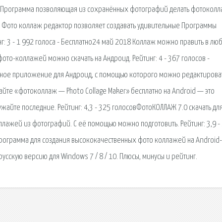
совПрограмма позволяющая из сохранённых фотографий делать фотоколл
018 Фото коллаж редактор позволяет создавать удивительные Программы
инг: 3 - 1 992 голоса - Бесплатно24 май 2018 Коллаж можно править в лю
то-коллажей можно скачать на Андроид. Рейтинг: 4 - 367 голосов -
рное приложение для Андроид, с помощью которого можно редактирова
чайте «фотоколлаж — Photo Collage Maker» бесплатно на Android — это
айте последние. Рейтинг: 4,3 - 325 голосовФотоКОЛЛАЖ 7.0 скачать дл
лажей из фотографий. С её помощью можно подготовить. Рейтинг: 3,9 -
 Программа для создания высококачественных фото коллажей на Android-
русскую версию для Windows 7 / 8 / 10. Плюсы, минусы и рейтинг.