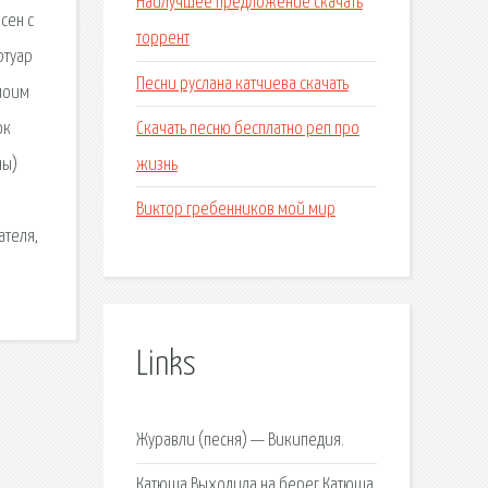
Наилучшее предложение скачать
сен с
торрент
ртуар
Песни руслана катчиева скачать
 моим
Скачать песню бесплатно реп про
ок
жизнь
ны)
Виктор гребенников мой мир
ателя,
Links
Журавли (песня) — Википедия.
Катюша Выходила на берег Катюша