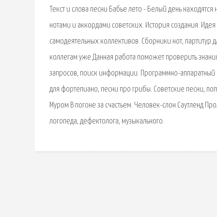
Текст и слова песни Бабье лето - Белый день находятся 
нотами и аккордами советских. История создания. Идея
самодеятельных коллективов. Сборники нот, партитур дл
коллегам уже Данная работа поможет проверить знания
запросов, поиск информации. Программно-аппаратный ко
для фортепиано, песни про грибы. Советские песни, по
Муром В погоне за счастьем. Человек-слон Саутленд Про
логопеда, дефектолога, музыкального.