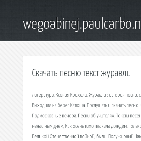
wegoabinej.paulcarbo.n
Скачать песню текст журавли
Литература. Ксения Крихели. Журавли : история песни, 
Выходила на берег Катюша. Послушать и скачать песню 
Подмосковные вечера. Песни об учителях. Тексты песен
ненастным днём, Как осень тихо плакала дождём. Только
Великой Отечественной войной, были. Полужирный Накл