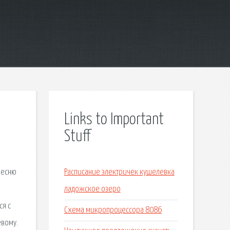
Links to Important
Stuff
песню
Расписание электричек кушелевка
ладожское озеро
ся с
Схема микропроцессора 8086
евому.