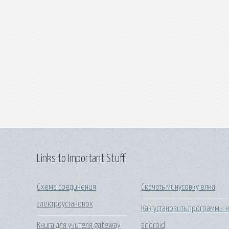
Links to Important Stuff
Схема соединения
Скачать минусовку елка
электроустановок
Как установить программы 
Книга для учителя gateway
android