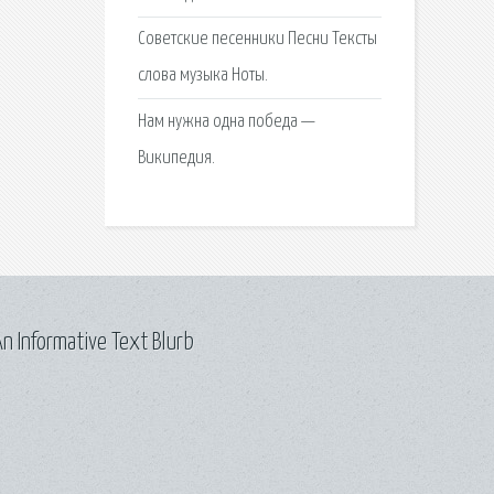
Советские песенники Песни Тексты
слова музыка Ноты.
Нам нужна одна победа —
Википедия.
n Informative Text Blurb