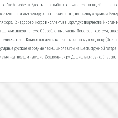
на сайте karaoke.ru. Здесь можно найти и скачать песенники, сборники пе
 включить в фильм Белорусский вокзал песню, написанную Булатом. Репе
я хора. Как здорово, когда в коллективе царит дух творчества! Многим
 11-классников по теме Обособленные члены. Поисковая сиcтема, спис
мплекс с веб. Каталог нот детских песен к осеннему празднику (Осени
пулярные русские народные песни, школа игры на шестиструнной гитаре.
летая над гнездом кукушки. Дошкольник.ру. Дошкольник.ру - сайт воспит