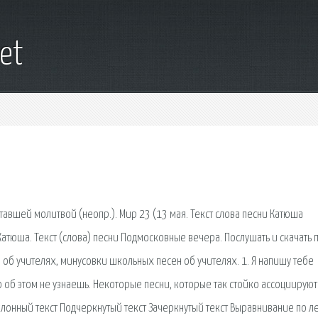
et
ставшей молитвой (неопр.). Мир 23 (13 мая. Текст слова песни Катюша
Катюша. Текст (слова) песни Подмосковные вечера. Послушать и скачать 
 об учителях, минусовки школьных песен об учителях. 1. Я напишу тебе
 об этом не узнаешь. Некоторые песни, которые так стойко ассоциируют
онный текст Подчеркнутый текст Зачеркнутый текст Выравнивание по л