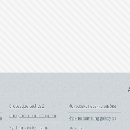
A
Grotesque tactics 2
Минусовка песенка улыбка
dungeons donuts торрент
на
Игры на samsung galaxy s3
System shock скачать
скачать