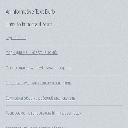
An Informative Text Blurb
Links to Important Stuff
Skyrim hd 2k
Моды для майнкрафт на зомби
Особо опасен wanted скачать торрент
Скачать игру страшилки через торрент
Симпсоны обои на рабочий стол скачать
Язык разметки гипертекста html презентация