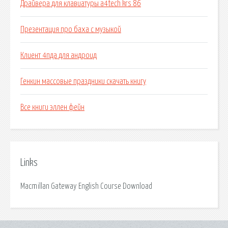
Драйвера для клавиатуры a4tech krs 86
Презентация про баха с музыкой
Клиент 4пда для андроид
Генкин массовые праздники скачать книгу
Все книги эллен фейн
Links
Macmillan Gateway English Course Download