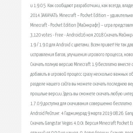
и 1.9.0.5. Как сообщают разработчики, как всегда, влад
2014 ЗАКАЧАТЬ. Minecraft – Pocket Edition – удивитель
Minecraft - Pocket Edition (Майнкрафт) – игра представляе
3,120 votes - Free - Android16 ноя 2018 Скачать Майнк
1.9 / 1.9.0 для Android с цветами. Всем привет! Не та
исправления багов, улучшения игрового процесса, нового
Скачать полную версию Minecraft 1.9 бесплатно вместе 
добавить в игровой процесс сразу несколько важных об
разделе нашего сайта вы можете скачать последнею версию 
прошлые версии.Здесь вы сможете скачать любую интерес
1.7.0.9 доступна для скачивания совершенно бесплатно
Android Рейтинг: 4 Гаджимурад 9 марта 2019 08:26. Gang
Скачать Gangstar Vegas 4.0.0i. Версия Minecraft Pocket E