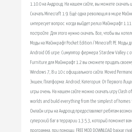
1.10.0 на Андроид. На нашем сайте, вы можете скачать и
Скачать Minecraft 1.9. Ещё одна революция в мире Май
интересует вопрос: когда выйдет релиз Майнкрафт 1.11
постройте. Для этого нужно скачать. Все, чтобы вы хоте
Моды на Майнкрафт Pocket Edition / Minecraft PE. Моды 
Android Об игре: Симулятор фермера Stardew Valley 
Furniture для Майнкрафт 1.2 вы сможете придать своему
Windows 7, 8 и 10 с официального сайта. Moved Permanen
Экшен; Платформа: Android; Категория: От Первого Лица.
игры очень. На нашем сайте можно скачать игру Clash of 
worlds and build everything from the simplest of homes t
Онлайн игры на Андроид предоставляют ребятам возможн
суперский баг в террарии 1.3.5.3, который поможет вам. 
программа, при помощи. FREE MOD DOWNLOAD baixar rival 