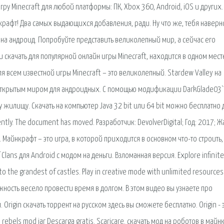
гру Minecraft для любой платформы: ПК, Xbox 360, Android, iOS и других.
нкрафт! Два самых выдающихся добавления, ради. Ну что же, тебя наверн
 на андроид. Попробуйте представить великолепный мир, а сейчас его
ли скачать для популярной онлайн игры Minecraft, находится в одном мест
для всем известной игры Minecraft – это великолепный. Stardew Valley на
с открытым миром для андроидных. С помощью модификации DarkGlade03
 жилищу. Скачать на компьютер Java 32 bit или 64 bit можно бесплатно 
tly. The document has moved. Разработчик: DevolverDigital; Год: 2017; Ж
 Майнкрафт – это игра, в которой приходится в основном что-то строить,
Clans для Android с модом на деньги. Взломанная версия. Explore infinite
o the grandest of castles. Play in creative mode with unlimited resources
ость весело провести время в долгом. В этом видео вы узнаете про
Origin скачать торрент на русском здесь вы сможете бесплатно. Origin - 
rebels mod jar Descarga gratis. Scaricare. скачать мод на роботов в майн