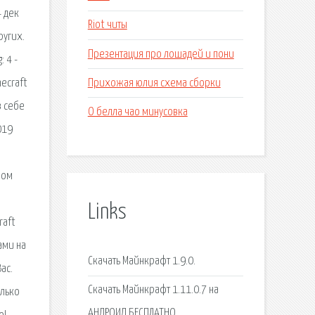
4 дек
Riot читы
ругих.
Презентация про лошадей и пони
: 4 -
Прихожая юлия схема сборки
necraft
в себе
О белла чао минусовка
019
ном
Links
raft
ами на
Скачать Майнкрафт 1.9.0.
ас.
Скачать Майнкрафт 1.11.0.7 на
олько
АНДРОИД БЕСПЛАТНО.