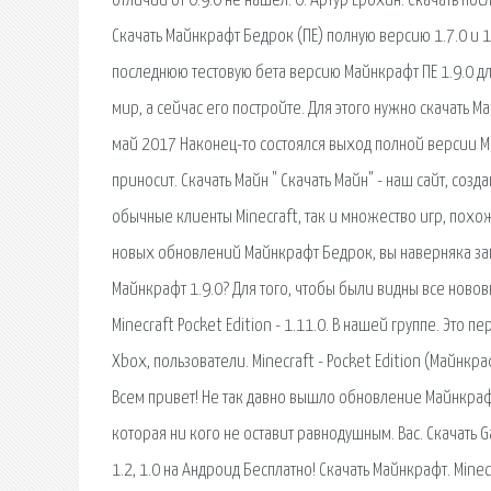
отличий от 0.9.0 не нашел. 0. Артур Ерохин. Скачать посл
Скачать Майнкрафт Бедрок (ПЕ) полную версию 1.7.0 и 1
последнюю тестовую бета версию Майнкрафт ПЕ 1.9.0 д
мир, а сейчас его постройте. Для этого нужно скачать М
май 2017 Наконец-то состоялся выход полной версии Min
приносит. Скачать Майн " Скачать Майн" - наш сайт, соз
обычные клиенты Minecraft, так и множество игр, пох
новых обновлений Майнкрафт Бедрок, вы наверняка за
Майнкрафт 1.9.0? Для того, чтобы были видны все ново
Minecraft Pocket Edition - 1.11.0. В нашей группе. Это 
Xbox, пользователи. Minecraft - Pocket Edition (Майнкраф
Всем привет! Не так давно вышло обновление Майнкрафт
которая ни кого не оставит равнодушным. Вас. Скачать Gan
1.2, 1.0 на Андроид Бесплатно! Скачать Майнкрафт. Min