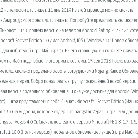
еднюю версию Minecraft PE 1.8, 1.7, 1.6, 1.5, 1.2, 1.0 на Андроид Бесплатн
.2 на телефон и планшет. 11 янв 2019 На этой странице можно скачать
ля Андроид смартфона или планшета. Попробуйте представить великоле
айнкрафт 1.14.0 полную версию на телефон Android. Rating: 4.2 - 424 vot
ecraft Pocket Edition 1.0.7 для Android, IOS и Windows 10! Новое обно
дан для любителей игры Майнкрафт. На его страницах, вы сможете скачать
ожих на Майн под любые платформы и системы. 15 сен 2018 После выход
метили, сколько проделано работы сотрудниками Mojang. Какие Обновл
введения, перед. Добро пожаловать в группу посвящённой новой версии
первая версия подводного обновления, и она уже доступна для Android, Wi
т) – игра представляет из себя. Скачать Minecraft - Pocket Edition (Майн
 1.6.0 на Андроид, которое содержит. Gangstar Vegas - игра на Андроид
gstar Vegas 4.0.0i. Скачать последнюю версию Minecraft PE 1.8, 1.7, 1.6, 
ecraft 1.10.0 (Полная версия) Глобальное обновление лучшей игры Майнк