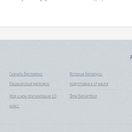
A
Скачать бесплатно
История беларуси
башкирские мелодии
подготовка к цт книга
Нод и нок презентация 10
Фон баскетбол
класс