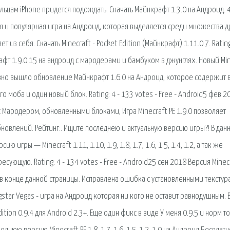
ельцам iPhone придется подождать. Скачать Майнкрафт 1.3.0 на Андроид. 
ная и популярная игра на Андроид, которая выделяется среди множества д
т из себя. Скачать Minecraft - Pocket Edition (Майнкрафт) 1.11.0.7. Rating
рафт 1.9.0.15 на андроид с мародерами и бамбуком в джунглях. Новый Mi
к давно вышло обновление Майнкрафт 1.6.0 на Андроид, которое содержит 
 моба и один новый блок. Rating: 4 - 133 votes - Free - Android5 фев 2
с Мародером, обновленными блоками, Игра Minecraft PE 1.9.0 позволяет
новлений. Рейтинг:. Ищите последнею и актуальную версию игры?! В дан
игры — Minecraft 1.11, 1.10, 1.9, 1.8, 1.7, 1.6, 1.5, 1.4, 1.2, а так же
ующую. Rating: 4 - 134 votes - Free - Android25 сен 2018 Версия Minec
 в конце данной страницы. Исправлена ошибка с установленными текстур
star Vegas - игра на Андроид которая ни кого не оставит равнодушным. В
dition 0.9.4 для Android 2.3+. Еще один фикс в виде У меня 0.9.5 и норм т