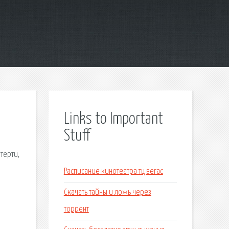
Links to Important
Stuff
терти,
Расписание кинотеатра тц вегас
Скачать тайны и ложь через
торрент