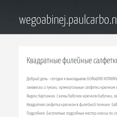
wegoabinej.paulcarbo.n
Квадратные филейные салфетк
Добрый день - сегодня я выкладываю БОЛЬШУЮ КОПИЛКУ 
занавески и туники. прямоугольные салфетки крючком
Яндекс.Картинках. Схемы бабочек крючком Бабочки, с
Квадратная салфетка крючком в филейной технике. Galle
Подробнее. Бесплатные подробные мастер классы по с