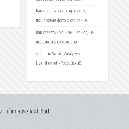
и
Как связать сапоги крючком,
пошаговые фото и описание.
Как связать крючком шаль одним
полотном и из мотивов.
Дневник Natali_Vasilyeva :
LiveInternet - Российский.
n Informative Text Blurb