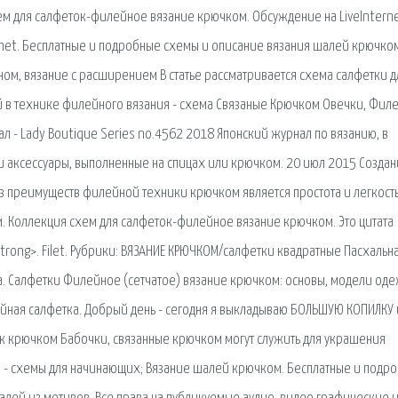
ем для салфеток-филейное вязание крючком. Обсуждение на LiveIntern
ernet. Бесплатные и подробные схемы и описание вязания шалей крючко
ом, вязание с расширением В статье рассматривается схема салфетки д
й в технике филейного вязания - схема Связаные Крючком Овечки, Фил
 - Lady Boutique Series no.4562 2018 Японский журнал по вязанию, в
 аксессуары, выполненные на спицах или крючком. 20 июл 2015 Созда
 преимуществ филейной техники крючком является простота и легкость
. Коллекция схем для салфеток-филейное вязание крючком. Это цитата
strong>. Filet. Рубрики: ВЯЗАНИЕ КРЮЧКОМ/салфетки квадратные Пасхальн
а. Салфетки Филейное (сетчатое) вязание крючком: основы, модели оде
ейная салфетка. Добрый день - сегодня я выкладываю БОЛЬШУЮ КОПИЛКУ
к крючком Бабочки, связанные крючком могут служить для украшения
 - схемы для начинающих; Вязание шалей крючком. Бесплатные и подр