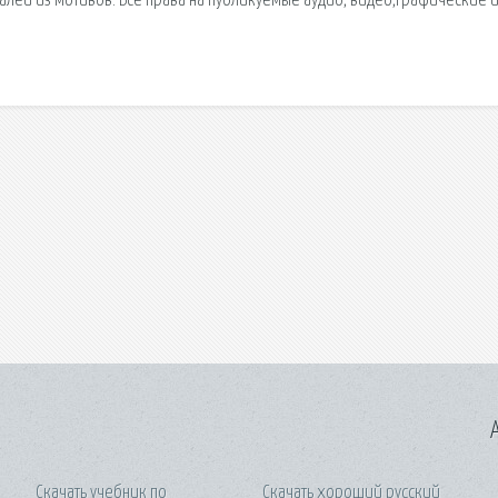
лей из мотивов. Все права на публикуемые аудио, видео,графические 
A
Скачать учебник по
Скачать хороший русский