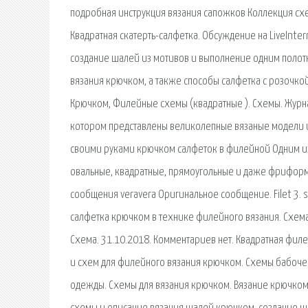
подробная инструкция вязания сапожков Коллекция сх
Квадратная скатерть-салфетка. Обсуждение на LiveInt
создание шалей из мотивов и выполнение одним полотн
вязания крючком, а также способы салфетка с розочко
Крючком, Филейные схемы (квадратные ). Схемы. Журнал
котором представлены великолепные вязаные модели и
своими руками крючком салфеток в филейной Одним из
овальные, квадратные, прямоугольные и даже фриформ
сообщения veravera Оригинальное сообщение. Filet 3. 
салфетка крючком в технике филейного вязания. Схем
Схема. 31.10.2018. Комментариев нет. Квадратная фил
и схем для филейного вязания крючком. Схемы бабоче
одежды. Схемы для вязания крючком. Вязание крючком