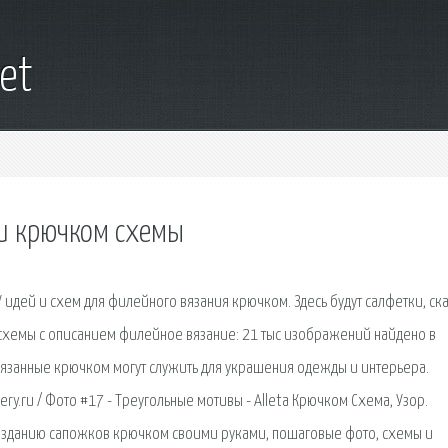
et
и крючком схемы
идей и схем для филейного вязания крючком. Здесь будут салфетки, ска
 схемы с описанием филейное вязание: 21 тыс изображений найдено в
вязанные крючком могут служить для украшения одежды и интерьера.
ry.ru / Фото #17 - Треугольные мотивы - Alleta Крючком Схема, Узор.
озданию сапожков крючком своими руками, пошаговые фото, схемы и