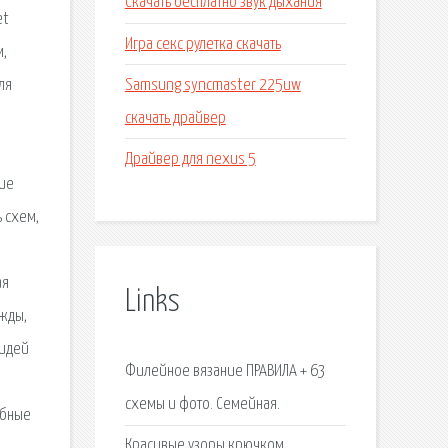
Скачать бесплатно звук дыхания
et
Игра секс рулетка скачать
м,
Samsung syncmaster 225uw
ля
скачать драйвер
е
Драйвер для nexus 5
ние
 схем,
ая
Links
жды,
 идей
Филейное вязание ПРАВИЛА + 63
схемы и фото. Семейная.
обные
Красивые узоры крючком.