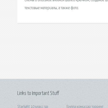
схемы и описание вязания шалей крючком, создание ша
текстовые материалы, а также фото.
Links to Important Stuff
Starlight 10 класс гдз
Группа комиссар торрент