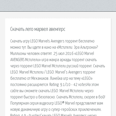
Скачать лего марвел авенгерс
Скачать игру LEGO Marvels Avengers торрент бесплатно
можно тут. Вы идете в кино на «Мстители: Эра Альтрона»?
Миллионы человек ответят. 25 июл 2016 «LEGO Marvel
AVENGERS Мстители» игра жанра аркады торрент скачать
через торрент LEGO Marvel Мстители русский торрент. Скачать
LEGO: Marvel Мстители / LEGO: Marvel's Avengers торрент
бесплатно от Механиков. Линейка игр на тему «LEGO»
постоянно расширяется. Rating: 9.1/10 - 42 votesНа этом
сайте вы сможете скачать LEGO: Marvel Мстители через
торрент быстро и безопасно. Скачать Мстители, скорее в бой!
Популярная серия видеоигр LEGO® Marvel представляет вам
новую динамичную игру о супер-геройских приключениях.
Rating: 4.9 - 9 votesСкачать LEGO Marvels Avengers через