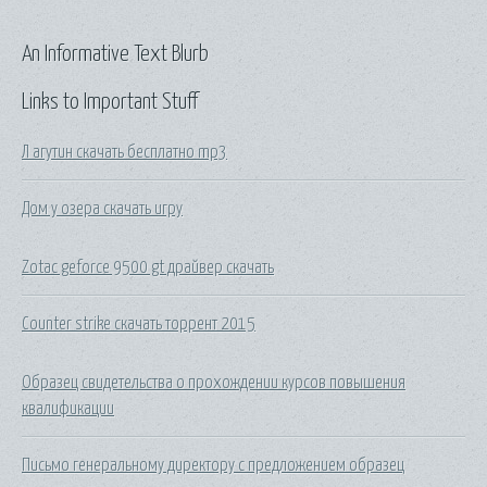
An Informative Text Blurb
Links to Important Stuff
Л агутин скачать бесплатно mp3
Дом у озера скачать игру
Zotac geforce 9500 gt драйвер скачать
Counter strike скачать торрент 2015
Образец свидетельства о прохождении курсов повышения
квалификации
Письмо генеральному директору с предложением образец