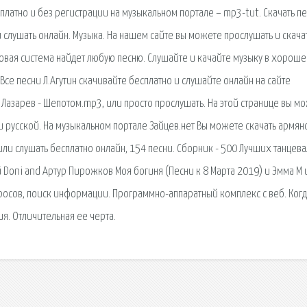
есплатно и без регистрации на музыкальном портале – mp3-tut. Скачать пе
и слушать онлайн. Музыка. На нашем сайте вы можете прослушать и скача
овая система найдет любую песню. Слушайте и качайте музыку в хорош
 Все песни Л.Агутин скачивайте бесплатно и слушайте онлайн на сайте
 Лазарев - Шепотом.mp3, или просто прослушать. На этой странице вы м
и русской. На музыкальном портале Зайцев.нет Вы можете скачать армян
 или слушать бесплатно онлайн, 154 песни. Сборник - 500 Лучших танцев
ай Doni and Артур Пирожков Моя богиня (Песни к 8 Марта 2019) и Эмма М 
просов, поиск информации. Программно-аппаратный комплекс с веб. Ког
я. Отличительная ее черта.