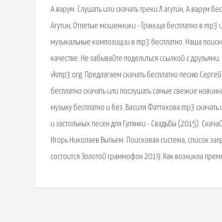
А.варум. Слушать или скачать треки Л.агутин, А.варум б
Агутин, Отпетые мошенники - Граница бесплатно в mp3 
музыкальные композиции в mp3 бесплатно. Наша поиск
качестве. Не забывайте поделиться ссылкой с друзьями.
vkmp3.org. Предлагаем скачать бесплатно песню Сергей
бесплатно скачать или послушать самые свежие новинк
музыку бесплатно и без. Василя Фаттахова mp3 скачать
и застольных песен для Гулянки - Свадьбы (2015). Скач
Игорь Николаев Выпьем. Поисковая сиcтема, список за
состоится Золотой граммофон 2019. Как возникла преми