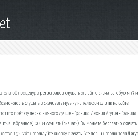
et
ительной процедуры регистрации слушать онлайн и скачать любую мп3 м
 Возможность слушать и скачивать музыку на телефон или пк на сайте
т кто поёт эту песню намного лучше - Граница. Леонид Агутин - Граница
ить в избранное) 00:04 слушать (скачать). Вы можете бесплатно скачать
ачестве 192 kbit используйте кнопку скачать. Все песни исполнителя Л.агут