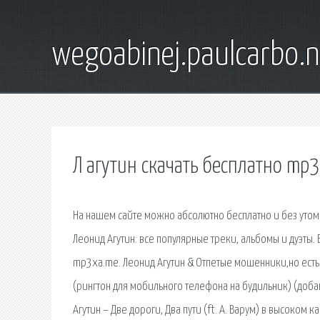
wegoabinej.paulcarbo.n
Л агутин скачать бесплатно mp3
На нашем сайте можно абсолютно бесплатно и без утом
Леонид Агутин: все популярные треки, альбомы и дуэты.
mp3xa.me. Леонид Агутин & Отпетые мошенники,но есть то
(рингтон для мобильного телефона на будильник) (добав
Агутин – Две дороги, Два пути (ft. А. Варум) в высоком к