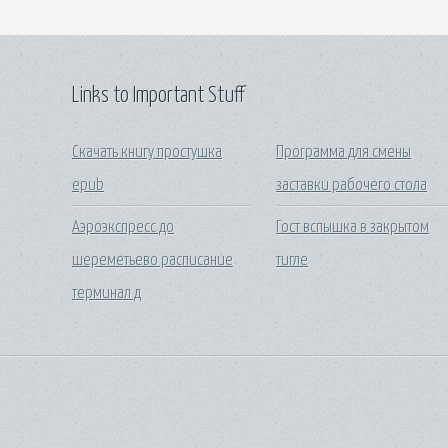
Links to Important Stuff
Скачать книгу простушка
Программа для смены
epub
заставки рабочего стола
Аэроэкспресс до
Гост вспышка в закрытом
шереметьево расписание
тигле
терминал д