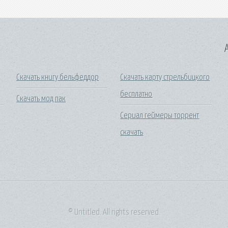
A
Скачать книгу бельфеддор
Скачать карту стрельбицкого
бесплатно
Скачать мод пак
Сериал геймеры торрент
скачать
© Untitled. All rights reserved.