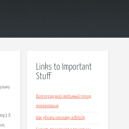
Links to Important
Stuff
узыку.
Волгоград мой любимый город
презентация
 mp3 Л.
Как убрать рекламу adblock
ин,