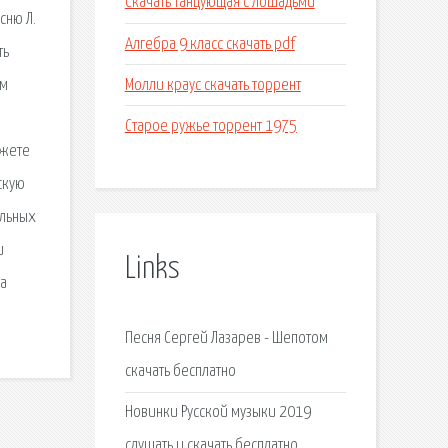
Скачать танцующая с лошадьми
сню Л.
Алгебра 9 класс скачать pdf
ть
Молли краус скачать торрент
ем
Старое ружье торрент 1975
ожете
скую
альных
и
Links
да
Песня Сергей Лазарев - Шепотом
скачать бесплатно
Новинки Русской музыки 2019
слушать и скачать бесплатно