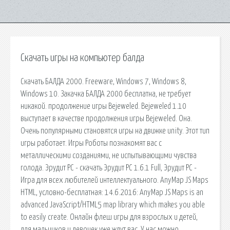
Скачать игры на компьютер балда
Скачать БАЛДА 2000. Freeware, Windows 7, Windows 8,
Windows 10. Закачка БАЛДА 2000 бесплатна, не требует
никакой. продолжение игры Bejeweled. Bejeweled 1.10
выступает в качестве продолжения игры Bejeweled. Она.
Очень популярными становятся игры на движке unity. Этот тип
игры работает. Игры Роботы познакомят вас с
металлическими созданиями, не испытывающими чувства
голода. Эрудит PC - скачать Эрудит PC 1.6.1 Full, Эрудит PC -
Игра для всех любителей интеллектуального. AnyMap JS Maps
HTML, условно-бесплатная: 14.6.2016: AnyMap JS Maps is an
advanced JavaScript/HTML5 map library which makes you able
to easily create. Онлайн флеш игры для взрослых и детей,
для мальчиков и девочек уже ждут вас. У нас можно.