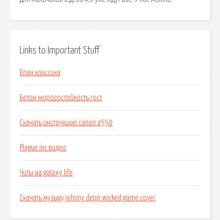
Links to Important Stuff
Бпан классика
Бетон морозостойкость гост
Скачать инструкцию canon a550
Plague inc видео
Читы на galaxy life
Скачать музыку johnny depp wicked game cover