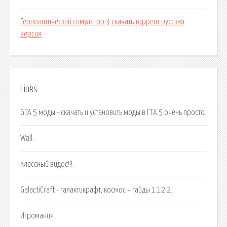
Геополитический симулятор 3 скачать торрент русская
версия
Links
GTA 5 моды - скачать и установить моды в ГТА 5 очень просто.
Wall.
Классный видос!!!.
GalactiCraft - галактикрафт, космос + гайды 1.12.2.
Игромания.