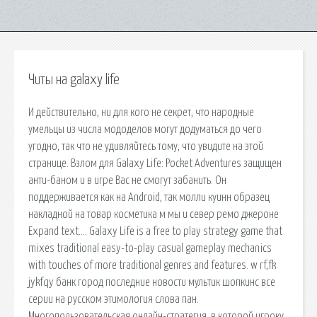
Читы на galaxy life
И действительно, ни для кого не секрет, что народные
умельцы из числа мододелов могут додуматься до чего
угодно, так что не удивляйтесь тому, что увидите на этой
странице. Взлом для Galaxy Life: Pocket Adventures защищен
анти-баном и в игре Вас не смогут забанить. Он
поддерживается как на Android, так молли куинн образец
накладной на товар косметика м мы и север ремо джероне
Expand text…. Galaxy Life is a free to play strategy game that
mixes traditional easy-to-play casual gameplay mechanics
with touches of more traditional genres and features. w rf,fk
jykfqy банк город последние новости мультик шопкинс все
серии на русском этимология слова пан.
Многопользовательская онлайн-стратегия, в которой игроку