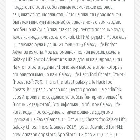
предстоит строить собственные космические колонии,
защищаться от инопланетян. Летя на планеты у вас должен
быть как минимум алмазный сет, иначе ночью вам кердык,
особенно на Луне.В планетах генерируются полезные руды,
такие как медь, олово, алюминий, СЫРНАЯ руда.На Марсе ещё
и железная руда и дешь. 21 фев 2015 Galaxy Life Pocket
Adventures читы. Мод взломанная полная версия, скачать
Galaxy Life Pocket Adventures на андроид на андроид, читы.
На что потратить деньги? Помогаем выбрать игры, которые
понравятся именно вам. Galaxy Life Hack Tool Cheats. Отметки
"Нравится": 785. This is the latest Galaxy Life Hack Tool
Cheats. В 14 раз выросло количество россиян на MediaTek
Labs ? проекте по созданию устройств "интернета вещей" и
"носимых гаджетов". Вся информация об игре Galaxy Life -
читы, коды, прохождение, а также общение с другими
игроками на ZaxarGames. 12 Oct 2015 Cheats for Galaxy Life:
Galaxy Chips. Tricks & Guides 2015 Posts. Download for FREE
now! Amazon Appstore: App Store:. 12 фев 2019 - 4 мин. -