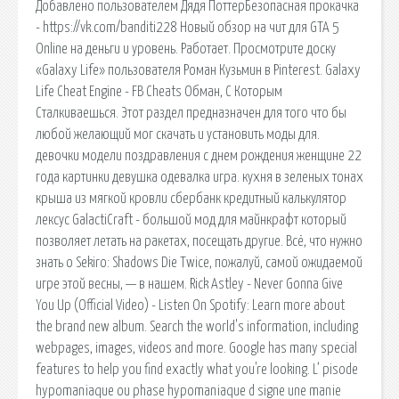
Добавлено пользователем Дядя ПоттерБезопасная прокачка
- https://vk.com/banditi228 Новый обзор на чит для GTA 5
Online на деньги и уровень. Работает. Просмотрите доску
«Galaxy Life» пользователя Роман Кузьмин в Pinterest. Galaxy
Life Cheat Engine - FB Cheats Обман, С Которым
Сталкиваешься. Этот раздел предназначен для того что бы
любой желающий мог скачать и установить моды для.
девочки модели поздравления с днем рождения женщине 22
года картинки девушка одевалка игра. кухня в зеленых тонах
крыша из мягкой кровли сбербанк кредитный калькулятор
лексус GalactiCraft - большой мод для майнкрафт который
позволяет летать на ракетах, посещать другие. Всё, что нужно
знать о Sekiro: Shadows Die Twice, пожалуй, самой ожидаемой
игре этой весны, — в нашем. Rick Astley - Never Gonna Give
You Up (Official Video) - Listen On Spotify: Learn more about
the brand new album. Search the world's information, including
webpages, images, videos and more. Google has many special
features to help you find exactly what you're looking. L’ pisode
hypomaniaque ou phase hypomaniaque d signe une manie