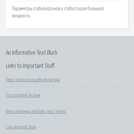
Параметры стабилитронов и стабисторов большой
мощности.
An Informative Text Blurb
Links to Important Stuff
Текст песни волшебная нервы
Тор торрент фильм
Вера надежда любовь текст песни
Сан андреас фон