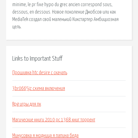
minime, le pr fixe hypo du grec ancien correspond sous,
dessous, en dessous. Новое поколение Джобсов или как
MediaTek создал свой маленький Кикстартер Амбициозная
цель.
Links to Important Stuff
Прошивка htc desire c скачать
3br0665jz схема включения
Rpg игры для пк
Магические книги 2010 pc 1368 книг торрент
Минусовка я модница я папина беда