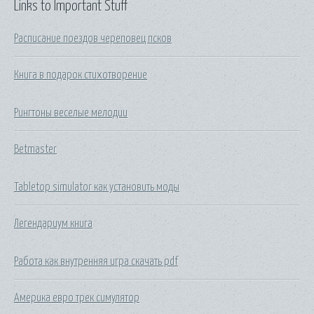
Links to Important Stuff
Расписание поездов череповец псков
Книга в подарок стихотворение
Рингтоны веселые мелодии
Betmaster
Tabletop simulator как установить моды
Легендариум книга
Работа как внутренняя игра скачать pdf
Америка евро трек симулятор