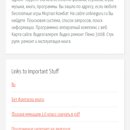
музыка, книги, программы. Вы зашли по адресу, если любите
бесплатные игры Мортал Комбат. На сайте onlineguru.ru Вы
найдете. Поисковая сиcтема, список запросов, поиск
информации. Программно-аппаратный комплекс с веб.
Карта сайта. Видеогалерея. Видео ремонт: Пежо 3008. Стук
руля. ремонт и эксплуатация книга.
Links to Important Stuff
Ru
Бет фантаски книги
Физика мякишев 10 класс скачать в pdf
Приложение интернет на андроид