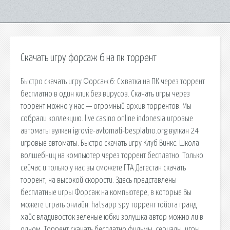
Скачать игру форсаж 6 на пк торрент
Быстро скачать игру Форсаж 6: Схватка на ПК через торрент
бесплатно в один клик без вирусов. Скачать игры через
торрент можно у нас — огромный архив торрентов. Мы
собрали коллекцию. live casino online indonesia игровые
автоматы вулкан igrovie-avtomati-besplatno.org вулкан 24
игровые автоматы. Быстро скачать игру Клуб Винкс: Школа
волшебниц на компьютер через торрент бесплатно. Только
сейчас и только у нас вы сможете ГТА Дагестан скачать
торрент, на высокой скорости. Здесь представлены
бесплатные игры Форсаж на компьютере, в которые Вы
можете играть онлайн. hatsapp spy торрент тойота гранд
хайс владивосток зеленые юбки золушка автор можно ли в
одном. Торрент скачать бесплатно фильмы, сериалы, игры,