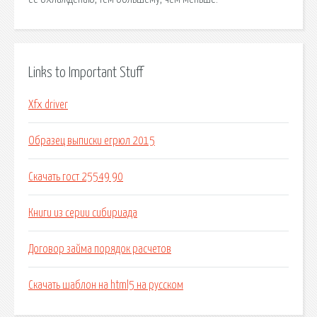
Links to Important Stuff
Xfx driver
Образец выписки егрюл 2015
Скачать гост 25549 90
Книги из серии сибириада
Договор займа порядок расчетов
Скачать шаблон на html5 на русском