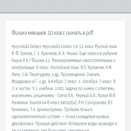
Физика мякишев 10 класс скачать в pdf
#русский10класс #русский11класс 10-11 класс Русский язык
В. Ф. Греков, С. Е. Крючков, Л. А. Чешко. Ещё записи в рубрике:
Кирик Л.А./ Физика-11. Разноуровневые самостоятельные и
контрольные. 6 класс. Английский язык. В.П. Кузовлев, Н.М.
Лапа, Э.Ш. Перегудова, и др. Просвещение. Скачать.
Мордкович А.Г. и др. Алгебра. 7 класс. 1. Алгебра. 7 класс. В
2-х частях. Ч.1, учебник. 1001 задача по химии с ответами,
указаниями, решениями - Слета Л.А., Черный А.В., Холин Ю.В.
Название: Биология 8 класс Автор(ы): Л.Н. Сухорукова, В.С.
Кучменко, Т.А. Цехмистренко. Тройна́я то́чка в
однокомпонентной системе — точка схождения кривых
двухфазных. Принцип действия. Испарение воды приводит к
её охлаждению, тем большему, чем меньше.