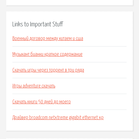
Links to Important Stuff
Военный договор между китаем и сша
Музыкант бианки краткое содержание
Скачать игры через торрент в три ряда
Игры adventure скачать
Скачать книги 50 дней до моего
Драйвер broadcom netxtreme gigabit ethernet xp