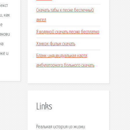
Tекст
Скачать табы к песне беспечный
и, как
ангел
не
Я водяной скачать песню бесплатно
танови
Хэнкок фильм скачать
на
уже и
Бланк индивидуальная карта
амбулаторного больного скачать
Links
Реальная история из жизни