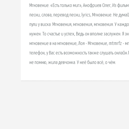
Мгновение. «Есть только миг», Анофриев Олег, Из фильма
песни, слова, перевод песни, lyrics, Мгновение. Не дума
пули у виска. Мгновения, мгновения, мгновения. У каждого
нужен. То счастье и успех, Ведь он вполне заслужен. Я з
мгновение в на мгновение, Лоя - Мгновение, mtmrfz - 
телефон, у Вас есть возможность также слушать онлайн
не помню, жила девчонка. У неё было всё, о чём.