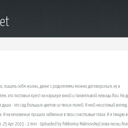
et
упо, лишать себя жизни, даже с родителями можно договориться, ну а
тем, кто поставил крест на карьере юной и талантливой певицы Лои. На 
душа - это сад больших цветов из твоих полей. И мой неистовый взгляд 
 И на мгновение пришло забвение в твои счастливые глаза. И я танцую в 
. 25 Apr 2015 - 2 min - Uploaded by Pakhomiy MalinovskiyСлова песни Лоя