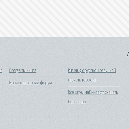
A
аг
Всегда ты книга
Ризен 3 с русской озвучкой
скачать торрент
Борджиа сериал форум
Все игры майнкрафт скачать
бесплатно