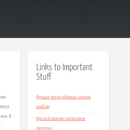
Links to Important
Stuff
днях
Лучшие песни ебанько скачать
летит
альбом
них. Я
Курский вокзал расписание
 -
ласточки