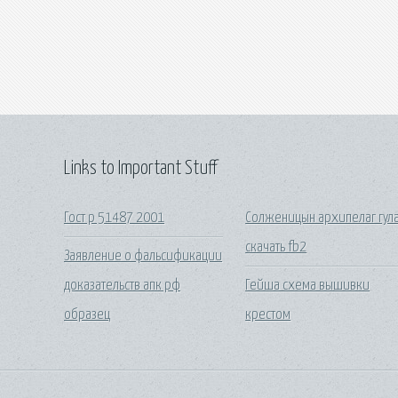
Links to Important Stuff
Гост р 51487 2001
Солженицын архипелаг гул
скачать fb2
Заявление о фальсификации
доказательств апк рф
Гейша схема вышивки
образец
крестом