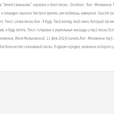
 "Земля Санникова": караоке и текст песни - Duration:. Лоя - Мгновение 
й о секундах свысока. Наступит время, сам поймешь, наверное. Свистят он
. Текст, слова песни Лоя - Я буду. Твой взгляд, твой смех, Который так м
наю, я буду лететь. Текст, гитарные и укулельные аккорды и mp3 песни Ос
мгновение, Женя Мильковский. 11 фев 2019 Скачать Лоя - Мгновение mp3 
 Лоя Количество скачиваний песни. В одном городке, название которого 