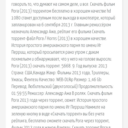
говорить то, что думают на самом деле, и все. Скачать фильм
Рога (2013) торрентом бесплатно в хорошем качестве hd
1080 станет доступным после выхода в кинотеатре, который
запланирован на 6 сентября 2013 г. Главным режиссёром
назначили Александр Ажа, рейтинг его фильма Скачать
торрент-файл Рога / Horns (2013) в хорошем качестве.
История простого американского парня по имени Иг
Перриш, который просыпается рано утром с диким
похмельем и обнаруживает, что у него на голове выросли.
Рога (2013) скачать торрент. 5668. 9. Год выпуска: 2013
Страна: США,Канада Жанр: Фильмы 2013 года, Триллеры,
Ужасы, Фентези Качество: WEB-DLRip Размер: 1,46 Gb
Перевод: Любительский (двухголосый) Продолжительность:
01:59:55 Режиссер: Александр Ажа В ролях. Скачать фильм
Рога 2013 года через торрент, сюжет: История простого
американского парня по имени Иг Перриш Нажмите на
зеленую кнопку в виде «Скачать торрент» вы без учета
рейтинга, бесплатно сможете скачать Рога через торрент,
фильм 2013 года в жанре фэнтези. Скачать торрент Рога в