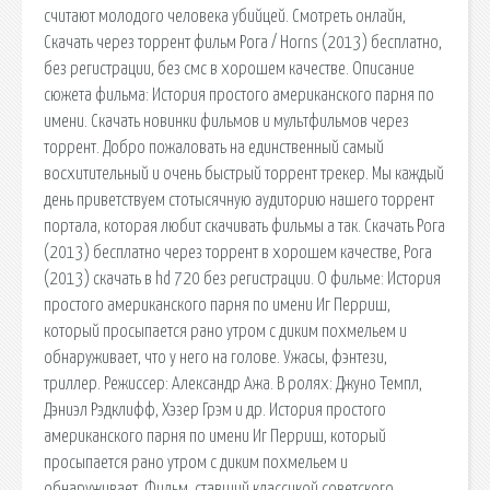
считают молодого человека убийцей. Смотреть онлайн,
Скачать через торрент фильм Рога / Horns (2013) бесплатно,
без регистрации, без смс в хорошем качестве. Описание
сюжета фильма: История простого американского парня по
имени. Скачать новинки фильмов и мультфильмов через
торрент. Добро пожаловать на единственный самый
восхитительный и очень быстрый торрент трекер. Мы каждый
день приветствуем стотысячную аудиторию нашего торрент
портала, которая любит скачивать фильмы а так. Скачать Рога
(2013) бесплатно через торрент в хорошем качестве, Рога
(2013) скачать в hd 720 без регистрации. О фильме: История
простого американского парня по имени Иг Перриш,
который просыпается рано утром с диким похмельем и
обнаруживает, что у него на голове. Ужасы, фэнтези,
триллер. Режиссер: Александр Ажа. В ролях: Джуно Темпл,
Дэниэл Рэдклифф, Хэзер Грэм и др. История простого
американского парня по имени Иг Перриш, который
просыпается рано утром с диким похмельем и
обнаруживает. Фильм, ставший классикой советского