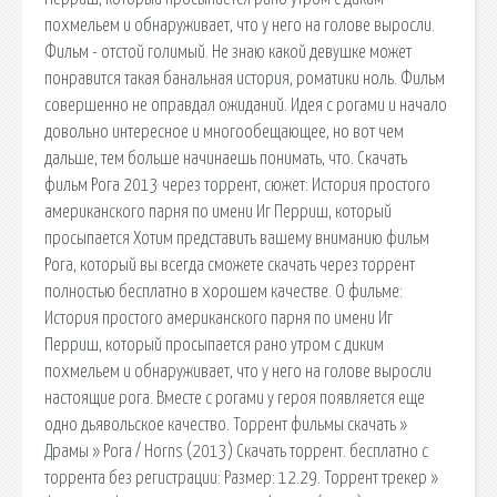
похмельем и обнаруживает, что у него на голове выросли.
Фильм - отстой голимый. Не знаю какой девушке может
понравится такая банальная история, роматики ноль. Фильм
совершенно не оправдал ожиданий. Идея с рогами и начало
довольно интересное и многообещающее, но вот чем
дальше, тем больше начинаешь понимать, что. Скачать
фильм Рога 2013 через торрент, сюжет: История простого
американского парня по имени Иг Перриш, который
просыпается Хотим представить вашему вниманию фильм
Рога, который вы всегда сможете скачать через торрент
полностью бесплатно в хорошем качестве. О фильме:
История простого американского парня по имени Иг
Перриш, который просыпается рано утром с диким
похмельем и обнаруживает, что у него на голове выросли
настоящие рога. Вместе с рогами у героя появляется еще
одно дьявольское качество. Торрент фильмы скачать »
Драмы » Рога / Horns (2013) Скачать торрент. бесплатно с
торрента без регистрации: Размер: 12.29. Торрент трекер »