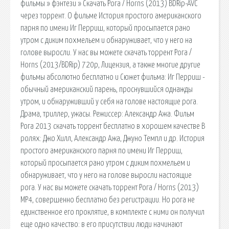
фильмы » фэнтези » Скачать Рога / Horns (2013) BDRip-AVC
через торрент. О фильме История простого американского
парня по имени Иг Перриш, который просыпается рано
утром с диким похмельем и обнаруживает, что у него на
голове выросли. У нас вы можете скачать торрент Рога /
Horns (2013/BDRip) 720p, Лицензия, а также многие другие
фильмы абсолютно бесплатно и Сюжет фильма: Иг Перриш -
обычный американский парень, проснувшийся однажды
утром, и обнаруживший у себя на голове настоящие рога.
Драма, триллер, ужасы. Режиссер: Александр Ажа. Фильм
Рога 2013 скачать торрент бесплатно в хорошем качестве В
ролях: Джо Хилл, Александр Ажа, Джуно Темпл и др. История
простого американского парня по имени Иг Перриш,
который просыпается рано утром с диким похмельем и
обнаруживает, что у него на голове выросли настоящие
рога. У нас вы можете скачать торрент Рога / Horns (2013)
MP4, совершенно бесплатно без регистрации. Но рога не
единственное его проклятие, в комплекте с ними он получил
еще одно качество: в его присутствии люди начинают