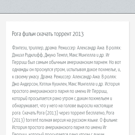
Рога фильм скачать торрент 2013
Фэнтези, триллер, драма. Режиссер: Александр Ажа. В ролях:
Дэниэл Рэдклифф, Джуно Темпл, Макс Мингелла и др. Иг
Перриш был самым обычным американским парнем. Но вот
однажды он проснулся утром, испытывая дикое похмелье, и,
к своему ужасу. Драма. Режиссер: Александр Ажа. В ролях:
Джо Андерсон, Кэтлин Куинлен, Макс Мингелла и др. История
простого американского парня по имени Иг Перриш,
который просыпается рано утром с диким похмельем и
обнаруживает, что у него на голове выросли настоящие
рога. Скачать Рога (2013) через торрент бесплатно, Рога
(2013) torrent полная версия на русском языке. О фильме:
История простого американского парня по имени Иг
Перриш, который просыпается рано утром с диким