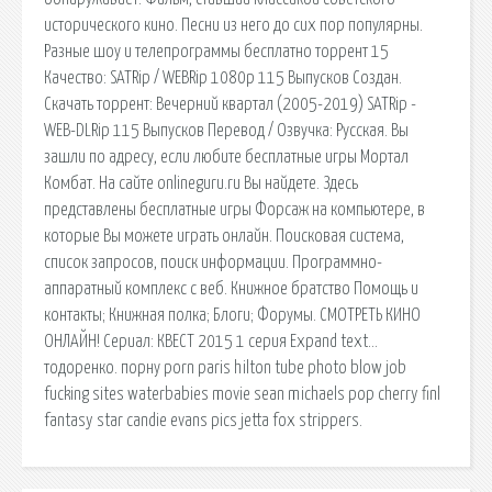
исторического кино. Песни из него до сих пор популярны.
Разные шоу и телепрограммы бесплатно торрент 15
Качество: SATRip / WEBRip 1080p 115 Выпусков Создан.
Скачать торрент: Вечерний квартал (2005-2019) SATRip -
WEB-DLRip 115 Выпусков Перевод / Озвучка: Русская. Вы
зашли по адресу, если любите бесплатные игры Мортал
Комбат. На сайте onlineguru.ru Вы найдете. Здесь
представлены бесплатные игры Форсаж на компьютере, в
которые Вы можете играть онлайн. Поисковая сиcтема,
список запросов, поиск информации. Программно-
аппаратный комплекс с веб. Книжное братство Помощь и
контакты; Книжная полка; Блоги; Форумы. СМОТРЕТЬ КИНО
ОНЛАЙН! Сериал: КВЕСТ 2015 1 серия Expand text…
тодоренко. порну porn paris hilton tube photo blow job
fucking sites waterbabies movie sean michaels pop cherry finl
fantasy star candie evans pics jetta fox strippers.