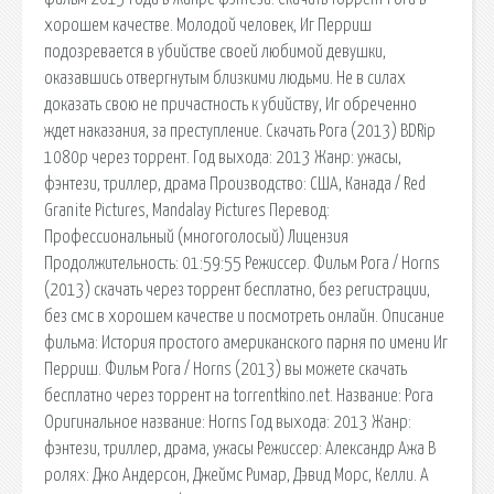
хорошем качестве. Молодой человек, Иг Перриш
подозревается в убийстве своей любимой девушки,
оказавшись отвергнутым близкими людьми. Не в силах
доказать свою не причастность к убийству, Иг обреченно
ждет наказания, за преступление. Скачать Рога (2013) BDRip
1080p через торрент. Год выхода: 2013 Жанр: ужасы,
фэнтези, триллер, драма Производство: США, Канада / Red
Granite Pictures, Mandalay Pictures Перевод:
Профессиональный (многоголосый) Лицензия
Продолжительность: 01:59:55 Режиссер. Фильм Рога / Horns
(2013) скачать через торрент бесплатно, без регистрации,
без смс в хорошем качестве и посмотреть онлайн. Описание
фильма: История простого американского парня по имени Иг
Перриш. Фильм Рога / Horns (2013) вы можете скачать
бесплатно через торрент на torrentkino.net. Название: Рога
Оригинальное название: Horns Год выхода: 2013 Жанр:
фэнтези, триллер, драма, ужасы Режиссер: Александр Ажа В
ролях: Джо Андерсон, Джеймс Римар, Дэвид Морс, Келли. А