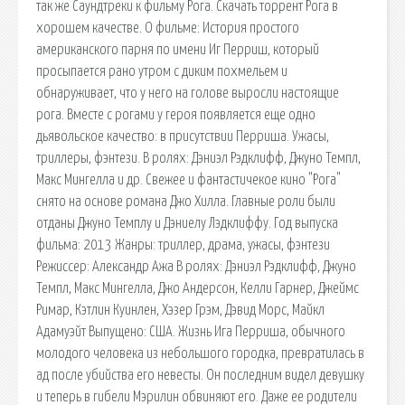
так же Саундтреки к фильму Рога. Скачать торрент Рога в
хорошем качестве. О фильме: История простого
американского парня по имени Иг Перриш, который
просыпается рано утром с диким похмельем и
обнаруживает, что у него на голове выросли настоящие
рога. Вместе с рогами у героя появляется еще одно
дьявольское качество: в присутствии Перриша. Ужасы,
триллеры, фэнтези. В ролях: Дэниэл Рэдклифф, Джуно Темпл,
Макс Мингелла и др. Свежее и фантастичекое кино "Рога"
снято на основе романа Джо Хилла. Главные роли были
отданы Джуно Темплу и Дэниелу Лэдклиффу. Год выпуска
фильма: 2013 Жанры: триллер, драма, ужасы, фэнтези
Режиссер: Александр Ажа В ролях: Дэниэл Рэдклифф, Джуно
Темпл, Макс Мингелла, Джо Андерсон, Келли Гарнер, Джеймс
Римар, Кэтлин Куинлен, Хэзер Грэм, Дэвид Морс, Майкл
Адамуэйт Выпущено: США. Жизнь Ига Перриша, обычного
молодого человека из небольшого городка, превратилась в
ад после убийства его невесты. Он последним видел девушку
и теперь в гибели Мэрилин обвиняют его. Даже ее родители