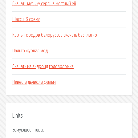
Скачать музыку сережа местный ей
Шасси l6 схема
Карты городов белоруссии скачать бесплатно
Пальто журнал мод
Скачать на андроид головоломка
Невеста дьявола фильм
Links
Зимующие птицы.