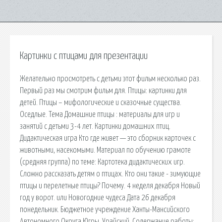
Картинки с птицами для презентации
Желательно просмотреть с детьми этот фильм несколько раз.
Первый раз мы смотрим фильм для. Птицы: картинки для
детей. Птицы – мифологические и сказочные существа.
Оседлые. Тема Домашние птицы : материалы для игр и
занятий с детьми 3-4 лет. Картинки домашних птиц.
Дидактическая игра Кто где живет — это сборник карточек с
животными, насекомыми. Материал по обучению грамоте
(средняя группа) по теме: Картотека дидактических игр.
Сложно рассказать детям о птицах. Кто они такие - зимующие
птицы и перелетные птицы? Почему. 4 неделя декабря Новый
год у ворот. или Новогодние чудеса Дата 26 декабря
понедельник. Бюджетное учреждение Ханты-Мансийского
Автономного Округа Югры. Урайский. Содержание работы: