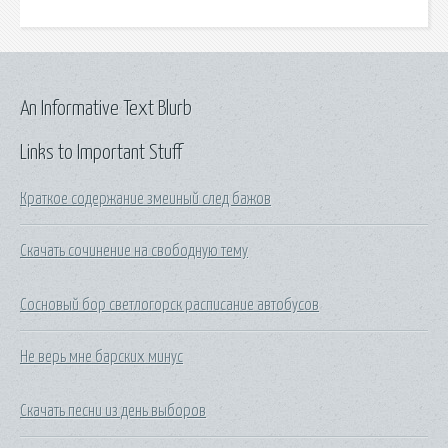
An Informative Text Blurb
Links to Important Stuff
Краткое содержание змеиный след бажов
Скачать сочинение на свободную тему
Сосновый бор светлогорск расписание автобусов
Не верь мне барских минус
Скачать песни из день выборов