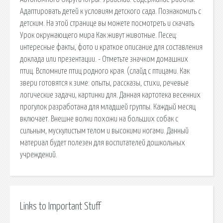
Адаптировать детей к условиям детского сада. Познакомить с
детским. На этой странице вы можете посмотреть и скачать
Урок окружающего мира Как живут животные. Песец:
интересные факты, фото и краткое описание для составления
доклада или презентации. - Отметьте значком домашних
птиц. Вспомните птиц родного края. (слайд с птицами. Как
звери готовятся к зиме: опыты, рассказы, стихи, речевые
логические задачи, картинки для. Данная картотека весенних
прогулок разработана для младшей группы. Каждый месяц
включает. Внешне волки похожи на больших собак с
сильным, мускулистым телом и высокими ногами. Данный
материал будет полезен для воспитателей дошкольных
учреждений.
Links to Important Stuff