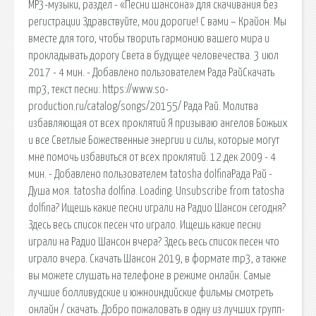
MP3-музыки, раздел - «Песни шансона» для скачивания без
регистрации Здравствуйте, мои дорогие! С вами – Крайон. Мы
вместе для того, чтобы творить гармонию вашего мира и
прокладывать дорогу Света в будущее человечества. 3 июл
2017 - 4 мин. - Добавлено пользователем Рада РайСкачать
mp3, текст песни: https://www.so-
production.ru/catalog/songs/20155/ Рада Рай. Молитва
избавляющая от всех проклятий Я призываю ангелов Божьих
и все Светлые Божественные энергии и силы, которые могут
мне помочь избавиться от всех проклятий. 12 дек 2009 - 4
мин. - Добавлено пользователем tatosha dolfinaРада Рай -
Душа моя. tatosha dolfina. Loading. Unsubscribe from tatosha
dolfina? Ищешь какие песни играли на Радио Шансон сегодня?
Здесь весь список песен что играло. Ищешь какие песни
играли на Радио Шансон вчера? Здесь весь список песен что
играло вчера. Скачать Шансон 2019, в формате mp3, а также
вы можете слушать на телефоне в режиме онлайн. Самые
лучшие болливудские и южноиндийские фильмы смотреть
онлайн / скачать. Добро пожаловать в одну из лучших групп-