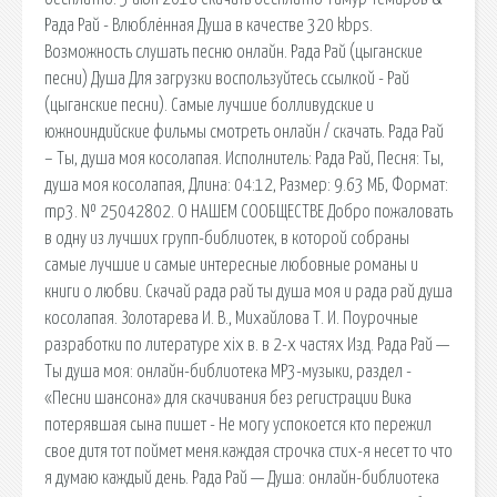
Рада Рай - Влюблённая Душа в качестве 320 kbps.
Возможность слушать песню онлайн. Рада Рай (цыганские
песни) Душа Для загрузки воспользуйтесь ссылкой - Рай
(цыганские песни). Самые лучшие болливудские и
южноиндийские фильмы смотреть онлайн / скачать. Рада Рай
– Ты, душа моя косолапая. Исполнитель: Рада Рай, Песня: Ты,
душа моя косолапая, Длина: 04:12, Размер: 9.63 МБ, Формат:
mp3. № 25042802. О НАШЕМ СООБЩЕСТВЕ Добро пожаловать
в одну из лучших групп-библиотек, в которой собраны
самые лучшие и самые интересные любовные романы и
книги о любви. Скачай рада рай ты душа моя и рада рай душа
косолапая. Золотарева И. В., Михайлова Т. И. Поурочные
разработки по литературе xix в. в 2-х частях Изд. Рада Рай —
Ты душа моя: онлайн-библиотека MP3-музыки, раздел -
«Песни шансона» для скачивания без регистрации Вика
потерявшая сына пишет - Не могу успокоется кто пережил
свое дитя тот поймет меня.каждая строчка стих-я несет то что
я думаю каждый день. Рада Рай — Душа: онлайн-библиотека