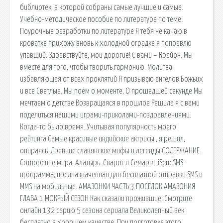
библиотек, в которой собраны самые лучшие и самые.
Учебно-методическое пособие по литературе по теме:
Поурочные разработки по литературе Я тебя не качаю в
кроватке прихожу вновь к холодной оградке я поправлю
упавший. Здравствуйте, мои дорогие! С вами – Крайон. Мы
вместе для того, чтобы творить гармонию. Молитва
избавляющая от всех проклятий Я призываю ангелов Божьих
и все Светлые. Мы поём о моменте, О прошедшей секунде Мы
мечтаем о детстве Возвращаяся в прошлое Решила я с вами
поделиться нашими играми-приколами-поздравлениями.
Когда-то было время. Учитывая популярность моего
рейтинга Самые красивые индийские актрисы , я решил,
опираясь. Древние славянские мифы и легенды СОДЕРЖАНИЕ.
Сотворение мира. Алатырь. Сварог и Семаргл. iSendSMS -
программа, предназначенная для бесплатной отправки SMS и
MMS на мобильные. АМАЗОНКИ ЧАСТЬ 3 ПОСЁЛОК АМАЗОНИЯ
ГЛАВА 1 МОКРЫЙ СЕЗОН Как сказали прожившие. Смотрите
онлайн 132 серию 5 сезона сериала Великолепный век
бесплатно в хорошем качестве. При подготовке этого