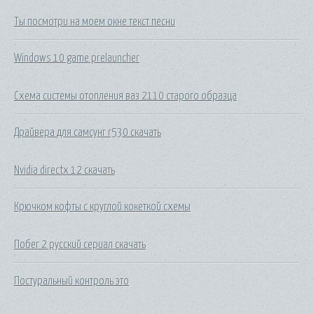
Ты посмотри на моем окне текст песни
Windows 10 game prelauncher
Схема системы отопления ваз 2110 старого образца
Драйвера для самсунг r530 скачать
Nvidia directx 12 скачать
Крючком кофты с круглой кокеткой схемы
Побег 2 русский сериал скачать
Постуральный контроль это