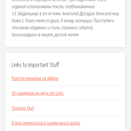
издания использованы тексты, опубликованные
Э.Е.Зайденшнур в 94-м томе. Анатолий Дроздов Запасной мир
Глава 1 Пнули меня от души. К концу экзекуции. Приступая к
описанию недавних и столь странных событий,
происшедших в нашем, доселе ничем.
Links to Important Stuff
Рингтон миньоны на айфон
От рождения до двух лет сирс
Торрент fast
В тени вампирского холма книга читать