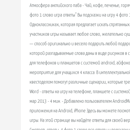
Атмосфера английского паба - Чай, кофе, печенье, горя
фото 1 слово игра ответы" Вы подсказки на игру 4 фото
Одноклассниках, которая предлагает искать спрятанных 
участников игры называет любое слово, желательно су
— способ оригинально и весело подарить любой подарок,
которой разгадываемые слова даны в виде рисунков в 
для телефонов и планшетов с системой android, айфонов
мероприятие для учащихся 4 класса. В интеллектуальной
квестоделом помогут различные сценарии, которые треб
Word - ответы на игру на телефоне, планшете с системой a
мар 2013 - 4 мин. - Добавлено пользователем AndroidM
приложения на Android, iPhone Здесь вы можете посмотр
игры. На этой странице вы найдёте ответы для своей вер