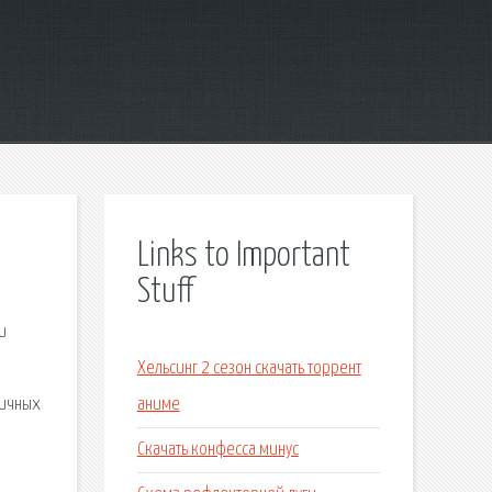
Links to Important
Stuff
и
Хельсинг 2 сезон скачать торрент
гичных
аниме
Скачать конфесса минус