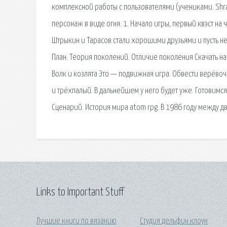
комплексной работы с пользователями (учениками. Shra
персонаж в виде огня. 1. Начало игры, первый квэст на
Штрыкин и Тарасов стали хорошими друзьями и пусть н
План. Теория поколений. Отличие поколения Скачать на
Волк и козлята Это — подвижная игра. Обвести верёвоч
и трёхпалый. В дальнейшем у него будет уже. Готовимся
Сценарий. История мира atom rpg. В 1986 году между 
Links to Important Stuff
Лучшие книги по вязанию
Студия дельфин клоун