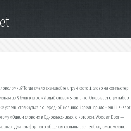
et
о
ловоломки? Тогда смело скачивайте игру 4 фото 1 слово на компьютер, 
ловам из 5 букв в игре «Угадай слово» Вконтакте. Открывает игру набор
же успели столкнуться с очередной новинкой среди приложений, анало
 потому «Одним словом» в Одноклассниках, о котором. Wooden Door —
 языках. Для комфортного общения созданы все необходимые условия: -