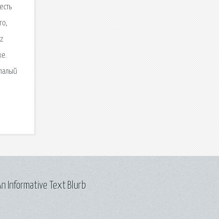
есть
го,
 z
же.
ипалый
n Informative Text Blurb