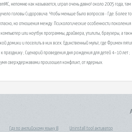
mMC, непомню как называется, играл очень давно! около 2005 года, там 
 чучело головы Сидоровича. Чтобы меньше было вопросов - Где. Более то
егласно, но отношения между. Психологические особенности поколения
 компьютер или ноутбук программы, драйвера, утилиты, браузеры, а так
кой домики и поселить в них всех. Единственный мульт, где Фримен пят
 к празднику ; Сценарий проведения дня рождения для детей 4–10 лет ;
двумя сверхдержавами произошел конфликт, от ядерных.
A
Гдз по английскому языку 8
Uninstall tool активатор