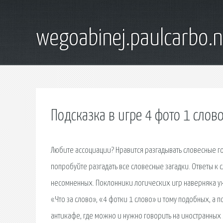
wegoabinej.paulcarbo.n
Подсказка в игре 4 фото 1 слов
Любите ассоциации? Нравится разгадывать словесные го
попробуйте разгадать все словесные загадки. Ответы к с
несомненных. Поклонники логических игр наверняка у
«Что за слово», «4 фотки 1 слово» и тому подобных, а
антикафе, где можно и нужно говорить на иностранных