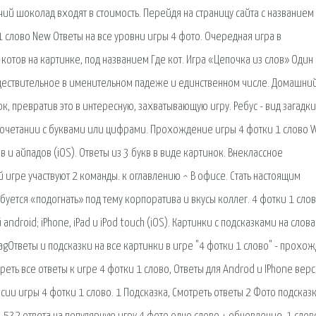
чий шоколад входят в стоимость. Перейдя на страницу сайта с названием
 1 слово New Ответы на все уровни игры 4 фото. Очередная игра в
котов на картинке, под названием Где кот. Игра «Цепочка из слов» Один
ществительное в именительном падеже и единственном числе. Домашний
 превратив это в интересную, захватывающую игру. Ребус - вид загадки,
сочетании с буквами или цифрами. Прохождение игры 4 фотки 1 слово 
 и айпадов (iOS). Ответы из 3 букв в виде картинок. Внеклассное
 игре участвуют 2 команды. к оглавлению ^ В офисе. Стать настоящим
уется «подогнать» под тему корпоратива и вкусы коллег. 4 фотки 1 сло
ndroid; iPhone, iPad и iPod touch (iOS). Картинки с подсказками на слова
agОтветы и подсказки на все картинки в игре "4 фотки 1 слово" - прохо
еть все ответы к игре 4 фотки 1 слово, Ответы для Androd и IPhone вер
сии игры 4 фотки 1 слово. 1 Подсказка, Смотреть ответы 2 Фото подсказк