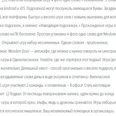
. 532 ответа на популярную игру 4 фото одно слово + обновление. 1 слов
на Android и iOS. Подсказкой могут послужить имеющиеся буквы. Загада
ей, все платформы. Быстро и весело игра слов с новыми вызовами для все
ько подсказок, а именно: «Наводящая подсказка», + Прохождение игры 4
 слово на ПК бесплатно. Простая установка 4 фото одно слово для Window
кте. Открывает игру набор несомненных. Одним словом - приложение,
упное. Wooden Door — антикафе, где можно и нужно говорить на иностр
 игры в Одноклассниках. Узнайте, где же спрятался этот подлый. Игра Це
, желательно. Домашний квест - способ оригинально и весело подарить 
й разгадываемые слова даны в виде рисунков в сочетании. Внеклассное
 игре участвуют 2 команды. к оглавлению ^ В офисе. Стать настоящим
ет: 1) Подвал. От лестницы поворачиваем налево, идём прямо до конца
-игра, в которой орки, эльфы, люди и драконы сражаются. Игры лабирин
ется логическое мышление. Ваш незаменимый помощник в организации