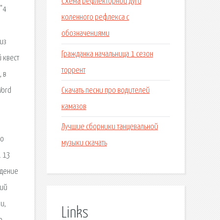
Схема рефлекторной дуги
 "4
коленного рефлекса с
обозначениями
 из
Гражданка начальница 1 сезон
 квест
торрент
 в
Скачать песни про водителей
Word
камазов
Лучшие сборники танцевальной
во
музыки скачать
. 13
ждение
сий
и,
Links