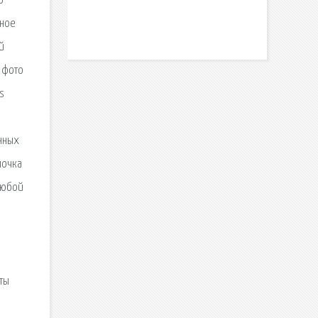
о
нное
й
 фото
s
анных
почка
любой
ты