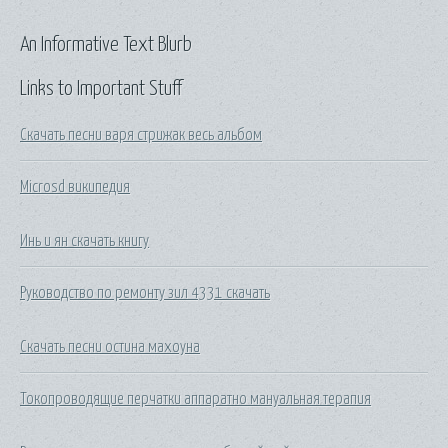
An Informative Text Blurb
Links to Important Stuff
Скачать песни варя стрижак весь альбом
Microsd википедия
Инь и ян скачать книгу
Руководство по ремонту зил 4331 скачать
Скачать песни остина махоуна
Токопроводящие перчатки аппаратно мануальная терапия