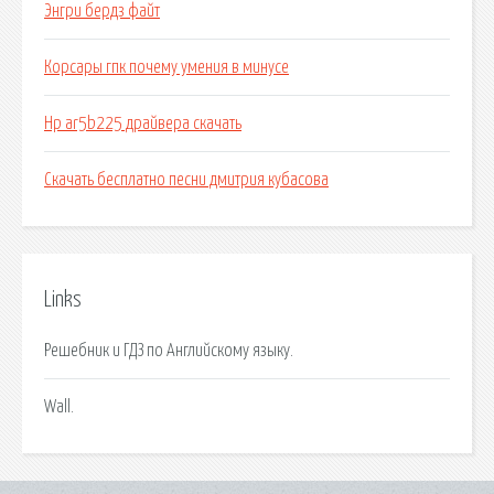
Энгри бердз файт
Корсары гпк почему умения в минусе
Hp ar5b225 драйвера скачать
Скачать бесплатно песни дмитрия кубасова
Links
Решебник и ГДЗ по Английскому языку.
Wall.