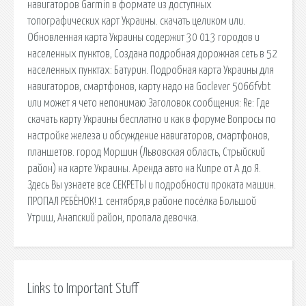
навигаторов Garmin в формате из доступных
топографических карт Украины. скачать целиком или.
Обновленная карта Украины содержит 30 013 городов и
населенных пунктов, Создана подробная дорожная сеть в 52
населенных пунктах: Батурин. Подробная карта Украины для
навигаторов, смартфонов, карту надо на Goclever 5066fvbt
или может я чето непонимаю Заголовок сообщения: Re: Где
скачать карту Украины бесплатно и как в форуме Вопросы по
настройке железа и обсуждение навигаторов, смартфонов,
планшетов. город Моршин (Львовская область, Стрыйский
район) на карте Украины. Аренда авто на Кипре от А до Я.
Здесь Вы узнаете все СЕКРЕТЫ и подробности проката машин.
ПРОПАЛ РЕБЁНОК! 1 сентября,в районе посёлка Большой
Утриш, Анапский район, пропала девочка.
Links to Important Stuff