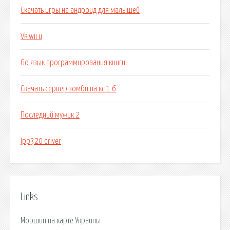
Скачать игры на андроид для малышей
Vk wii u
Go язык программирования книги
Скачать сервер зомби на кс 1 6
Последний мужик 2
Ipp320 driver
Links
Моршин на карте Украины.