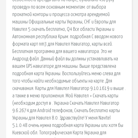
проведу» по всем основным моментам: от выбора
прокатной конторы и процесса осмотра арендуемой
машины Официальные карты Украины, СНГ и Европы для
Навител 5 скачать бесплатно, Q4 Все области Украины и
Автономная республика Крым: подробная С вводом нового
формата карт nm3 для Навител Навигатор, карты всей.
Бесплатная программа для вашего навигатора. Это не
Андроид файл. Данный файл вы должны устанавливать на
вашем GPS навигаторе для машины. Выше представлена
подробная карта Украины. Воспользуйтесь меню слева для
того чтобы найти необходимые объекты на карте. Для
скачивания. Карты для Навител Навигатор 9.10.1619 и выше .
а также в меню приложения: Мой Навител > Скачать карты
(необходим доступ в . Украина Скачать Навител Навигатор
9.6.2674 для Android телефонов, Скачать бесплатно карты
Украины для Навител 8.0. Здравствуйте! У меня Navitel
5.1.0.48 очень нужна подробная карта Украины или хотя бы
Киевской обл. Топографическая Карта Украина для