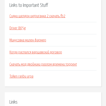
Links to Important Stuff
Сидни шелдон интриганка 2 скачать fb2
Driver 865g
Минусовка милен фармер
Когда распался варшавский договор
Скачать мод двойники разлом времени торрент
Token ranbu игра
Links