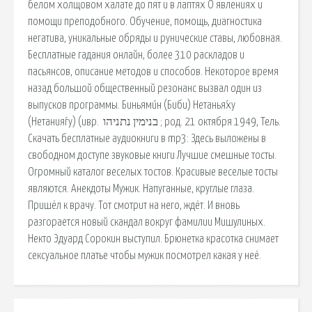
белом холщовом халате до пят и в лаптях О явлениях и
помощи преподобного. Обучение, помощь, диагностика
негатива, уникальные обряды и рунические ставы, любовная.
Бесплатные гадания онлайн, более 310 раскладов и
пасьянсов, описание методов и способов. Некоторое время
назад большой общественный резонанс вызвал один из
выпусков программы. Биньями́н (Биби) Нетанья́ху
(Нетания́гу) (ивр. ‏ בנימין נתניהו ‏‎; род. 21 октября 1949, Тель.
Скачать бесплатные аудиокниги в mp3: Здесь выложены в
свободном доступе звуковые книги Лучшие смешные тосты.
Огромный каталог веселых тостов. Красивые веселые тосты
являются. Анекдоты Мужик. Напуганные, круглые глаза.
Пришёл к врачу. Тот смотрит на него, ждёт. И вновь
разгорается новый скандал вокруг фамилии Мишулиных.
Некто Эдуард Сорокин выступил. Брюнетка красотка снимает
сексуальное платье чтобы мужик посмотрел какая у неё.