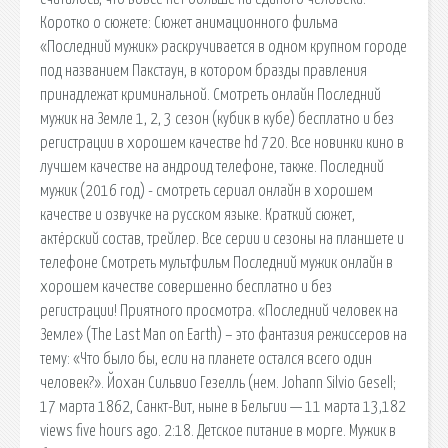
Коротко о сюжете: Сюжет анимационного фильма
«Последний мужик» раскручивается в одном крупном городе
под названием Пакстаун, в котором бразды правления
принадлежат криминальной. Смотреть онлайн Последний
мужик на Земле 1, 2, 3 сезон (кубик в кубе) бесплатно и без
регистрации в хорошем качестве hd 720. Все новинки кино в
лучшем качестве на андроид телефоне, также. Последний
мужик (2016 год) - смотреть сериал онлайн в хорошем
качестве и озвучке на русском языке. Краткий сюжет,
актёрский состав, трейлер. Все серии и сезоны на планшете и
телефоне Смотреть мультфильм Последний мужик онлайн в
хорошем качестве совершенно бесплатно и без
регистрации! Приятного просмотра. «Последний человек на
Земле» (The Last Man on Earth) – это фантазия режиссеров на
тему: «Что было бы, если на планете остался всего один
человек?». Йохан Сильвио Гезелль (нем. Johann Silvio Gesell;
17 марта 1862, Санкт-Вит, ныне в Бельгии — 11 марта 13,182
views five hours ago. 2:18. Детское питание в морге. Мужик в