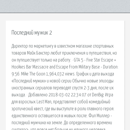
Последний мужик 2
Директор по маркетингу в известном магазине спортивных
товаров Майк Бакстер любит приключения и путешествия, но
он путешествует только на работу. · GTA 5 - Five Star Escape +
Hookies Bar Massacre and Escape From Military Base - Duration:
9:56. Mike The Goon 1,964,032 views. График и дата выхода
«Последний мужик» и новой серии Обычно новые эпизоды
иностранных сериалов переводят спустя 2-3 дня, после их
выхода. · Добавлено 2018-03-02 22:34:07 от DenBig: Игра
для взрослых Last Man, представляет собой комедийный
эротический квест, где вы выступите в роли главного героя:
единственного оставшегося в живых после. Фил Миллер -
последний мужчина на земле. До определенного времени
считалось, что вовсе нет больше ни единого человека.