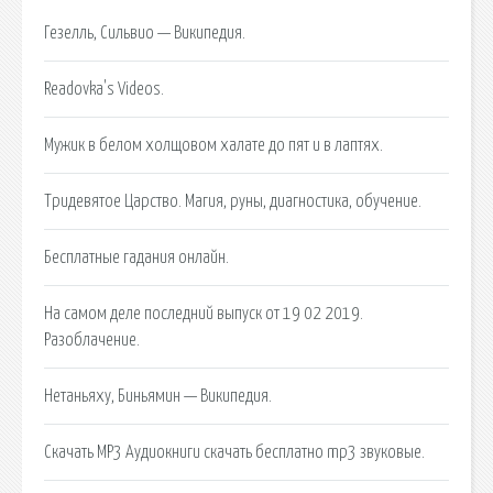
Гезелль, Сильвио — Википедия.
Readovka's Videos.
Мужик в белом холщовом халате до пят и в лаптях.
Тридевятое Царство. Магия, руны, диагностика, обучение.
Бесплатные гадания онлайн.
На самом деле последний выпуск от 19 02 2019.
Разоблачение.
Нетаньяху, Биньямин — Википедия.
Скачать MP3 Аудиокниги скачать бесплатно mp3 звуковые.