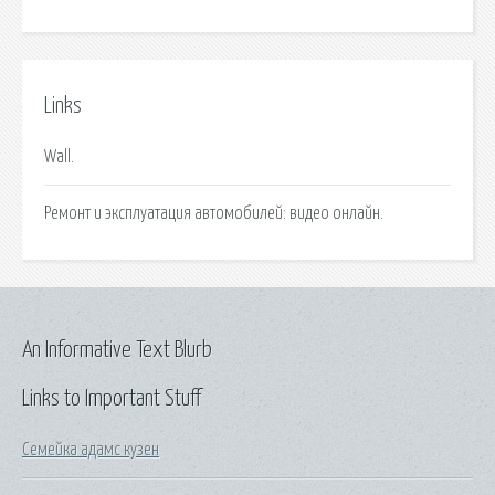
Links
Wall.
Ремонт и эксплуатация автомобилей: видео онлайн.
An Informative Text Blurb
Links to Important Stuff
Семейка адамс кузен