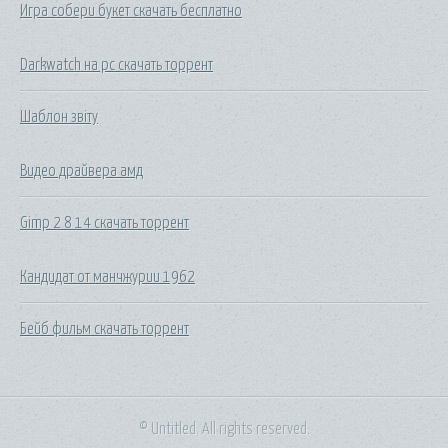
Игра собери букет скачать бесплатно
Darkwatch на pc скачать торрент
Шаблон звіту
Видео драйвера амд
Gimp 2 8 14 скачать торрент
Кандидат от манчжурии 1962
Бейб фильм скачать торрент
© Untitled. All rights reserved.