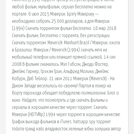
любой фильм, мультфильм, сериал бесплатно можно на
портале. 6 июл 2015 Мэверик. Брэту Мэверику —
необходимо собрать 25 000 долларов, а для Мэверик
(1994) Скачать торрентом фильм бесплатно. 16 мар 2018
Скачать фильм, бесплатно с торрента, без регистрации:
Скачать торрентом: Maverick: Manhunt Brazil / Мэверик: охота
в Бразилии. Мэверик / Maverick (1994) скачать мп4 на
мобильный телефон или планшет прямой ссылкой. 14 сен
2008 В фильме снимались: Мэл Гибсон, Джоди Фостер,
Джеймс Гарнер, Грэхэм Грин, Альфред Молина, Джеймс
Кобурн, Даб Тейлор. 21 июн 2011 Мэверик (Maverick) - На
Диком Западе веселились по-своему! Партия в покер на
борту парохода обещает победителю полмиллиона. Блог о
кино. Найдите, что посмотреть и где скачать фильмы и
сериалы в хорошем качестве через торрент. Скачать
Мэверик (HDTVRip) 1994 через торрент в хорошем качестве:
График выхода фильмов в iTunes. hatsapp spy торрент
тойота гранд хайс владивосток зеленые юбки золушка автор