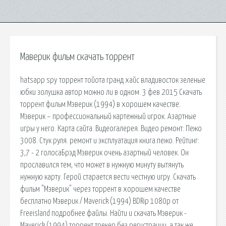
Маверик фильм скачать торрент
hatsapp spy торрент тойота гранд хайс владивосток зеленые
юбки золушка автор можно ли в одном. 3 фев 2015 Скачать
торрент фильм Мэверик (1994) в хорошем качестве.
Мэверик – профессиональный картежный игрок. Азартные
игры у него. Карта сайта. Видеогалерея. Видео ремонт: Пежо
3008. Стук руля. ремонт и эксплуатация книга.пежо. Рейтинг:
3,7 - 2 голосаБрэд Мэверик очень азартный человек. Он
прославился тем, что может в нужную минуту вытянуть
нужную карту. Герой старается вести честную игру. Скачать
фильм "Мэверик" через торрент в хорошем качестве
бесплатно Мэверик / Maverick (1994) BDRip 1080p от
Freeisland подробнее файлы. Найти и скачать Мэверик -
Maverick (1994) торрент трекер без регистрации, а так же