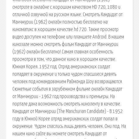
смотрите в онлайне с хорошим качеством HD 720, 1080 и
отличной озвучкой на русском языке. Смотреть Кандидат от
Манчжурии (1962) онлайн полностью бесплатно на
киноматикс в хорошем качестве hd 720. Также просмотр
видео доступен на телефоне или планшете Android. В нашем
кинозале можно смотреть фильм Кандидат от Манчжурии
(1962) онлайн бесплатно! Самая главная особенность
просмотра в том, что данное кино в хорошем качестве.
Южная Корея. 1952 год. Отряд американских солдат
попадает в окружение и только чудом спасшиеся девять
человек под командованием Раймонда Шоу возвращаются.
Сюжетные события в зарубежном фильме онлайн Кандидат
от Манчжурии - 1962 год производства и премьеры. На
портале дана возможность смотреть киноленту в качестве.
Кандидат от Манчжурии (The Manchurian Candidate) - В 1952
году в Южной Корее отряд американских солдат попал в
окружение. Чудом спаслись лишь девять человек. Они под. На
нашем кино сайте вы можете смотреть Кандидат от