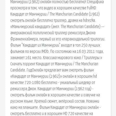
Манчжурии (1962) онлайн полностью бесплатно! Специфика
просмотра в том, что видео в хорошем качестве FullHD
Кандидат от Манчжурии / The Manchurian Candidate (1962)
смотреть онлайн бесплатно триллер, драма на hdrezka.
«Маньчжурский кандидат» (англ. The Manchurian Candidate) —
американский политический триллер режиссёра Джона
Франкенхаймера, первый из его «параноидальной трилогии.
Фильм "Кандидат из Манчжурии" входит в топ 250 лучших
фильмов по версии IMDb. По состоянию на 16.03.2011 года,
занимает 161 место. Классика мирового кино / Триллеры »
Скачать торрент Кандидат от Манчжурии / The Manchurian
Candidate. ГидОнлайн предлагает вам смотреть фильм
«Кандидат от Манчжурии (1962)» онлайн в хорошем hd
качестве 720-1080 бесплатно - уникальный шедевр от
режиссера Джон. Кандидат от Манчжурии (1962 год) -
смотреть фильм онлайн в хорошем качестве и озвучке на
русском языке. Краткий сюжет, актёрский состав. Новинки
кино на планшете. Фильм Кандидат от Манчжурии онлайн -
смотреть бесплатно и в хорошем HD 720 качестве на