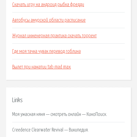
Скачать игру на андроид рыбка фредди
Автобусы амурской области расписание
Журнал инженерная практика скачать торрент
Где моя тачка чувак перевод гоблина
Вылет при нажатии tab mad max
Links
Моя ужасная няня — смотреть онлайн — КиноПоиск.
Creedence Clearwater Revival — Википедия.