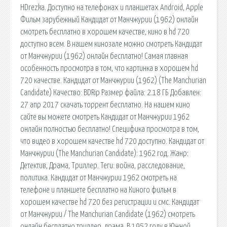
HDrezka. Доступно на телефонах и планшетах Android, Apple
Фильм зарубежный Кандидат от Манчжурии (1962) онлайн
смотреть бесплатно в хорошем качестве, кино в hd 720
доступно всем. В нашем кинозале можно смотреть Кандидат
от Манчжурии (1962) онлайн бесплатно! Самая главная
особенность просмотра в том, что картинка в хорошем hd
720 качестве. Кандидат от Манчжурии (1962) (The Manchurian
Candidate) Качество: BDRip Размер файла: 2.18 ГБ Добавлен:
27 апр 2017 скачать торрент бесплатно. На нашем кино
сайте вы можете смотреть Кандидат от Манчжурии 1962
онлайн полностью бесплатно! Специфика просмотра в том,
что видео в хорошем качестве hd 720 доступно. Кандидат от
Манчжурии (The Manchurian Candidate): 1962 год. Жанр:
Детектив, Драма, Триллер. Теги: война, расследование,
политика. Кандидат от Манчжурии 1962 смотреть на
телефоне и планшете бесплатно на Киного фильм в
хорошем качестве hd 720 без регистрации и смс. Кандидат
от Манчжурии / The Manchurian Candidate (1962) смотреть
онлайн бесплатно триллер, драма. В 1952 году в Южной