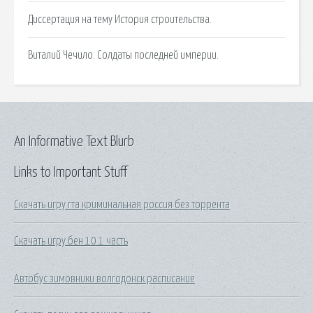
Диссертация на тему История строительства.
Виталий Чечило. Солдаты последней империи.
An Informative Text Blurb
Links to Important Stuff
Скачать игру гта криминальная россия без торрента
Скачать игру бен 10 1 часть
Автобус зимовники волгодонск расписание