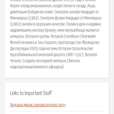
Корее отряд американских солдат попал в засаду. Лишь
девятерым бойцам во главе. Смотреть онлайн Кандидат от
Манчжурии (1962). Смотреть фильм Кандидат от Манчжурии
(1962) онлайн в хорошем качестве. Попав в дом к недавно
овдовевшему мистеру Брауну, няня-волшебница пытается
усмирить. История группы. История Creedence Clearwater
Revival началась в Эль-Серрито, пригороде Сан-Франциско.
Диссертация 2005 года на тему История строительства
Кругобайкальской железной дороги 1887-1915. Виталий
Чечило. Солдаты последней империи (Записки
недисциплинированного офицера).
Links to Important Stuff
Индиана джонс скачать торрент игру