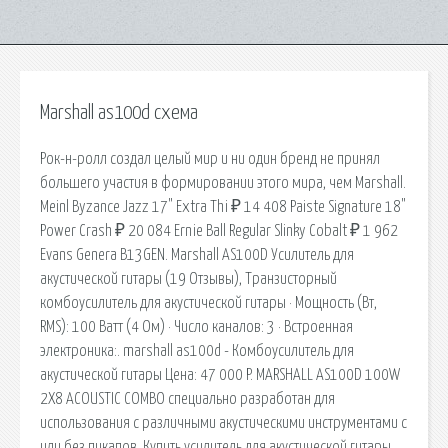
Marshall as100d схема
Рок-н-ролл создал целый мир и ни один бренд не принял
большего участия в формировании этого мира, чем Marshall.
Meinl Byzance Jazz 17" Extra Thi ₽ 14 408 Paiste Signature 18"
Power Crash ₽ 20 084 Ernie Ball Regular Slinky Cobalt ₽ 1 962
Evans Genera B13GEN. Marshall AS100D Усилитель для
акустической гитары (19 Отзывы), Транзисторный
комбоусилитель для акустической гитары · Мощность (Вт,
RMS): 100 Ватт (4 Oм) · Число каналов: 3 · Встроенная
электроника:. marshall as100d - Комбоусилитель для
акустической гитары Цена: 47 000 P. MARSHALL AS100D 100W
2X8 ACOUSTIC COMBO специально разработан для
использования с различными акустическими инструментами с
или без пикапов. Купить усилитель для акустической гитары