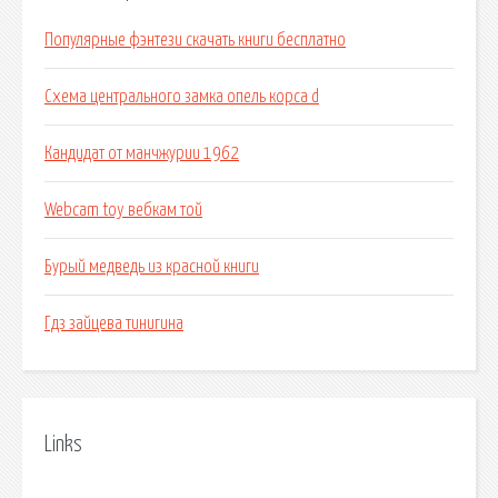
Популярные фэнтези скачать книги бесплатно
Схема центрального замка опель корса d
Кандидат от манчжурии 1962
Webcam toy вебкам той
Бурый медведь из красной книги
Гдз зайцева тинигина
Links