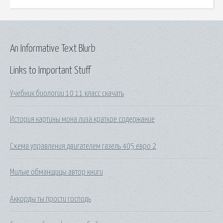
An Informative Text Blurb
Links to Important Stuff
Учебник биологии 10 11 класс скачать
История картины мона лиза краткое содержание
Схема управления двигателем газель 405 евро 2
Милые обманщицы автор книги
Аккорды ты прости господь