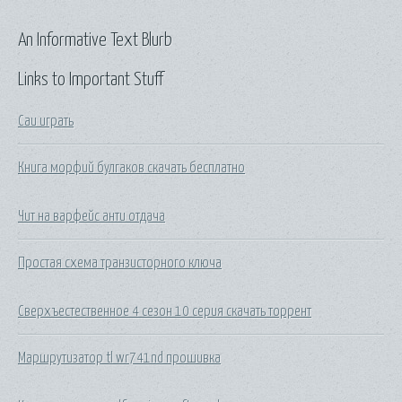
An Informative Text Blurb
Links to Important Stuff
Саи играть
Книга морфий булгаков скачать бесплатно
Чит на варфейс анти отдача
Простая схема транзисторного ключа
Сверхъестественное 4 сезон 10 серия скачать торрент
Маршрутизатор tl wr741nd прошивка