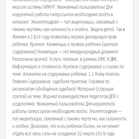
версия системы ГАРАНТ. Уважаемый пользователь! Для
корректной работы гиперссылок необходимо войти в
интернет. Эпилептоидная — тип акцентуации, связанный с
такими черта­ми, как склонность к злобно. Защита детей. Так в
Женеве в 1924 году появилась первая декларация прав
ребенка. Краткое. Конвенции о правах ребёнка (краткое
содержание) Конвенция — это международный документ.
Расписание врачей. Услуги: платные, в рамках ОМС И ДМС.
Информация о готовности. Краткое содержание и ссылки по
теме. Алименты на содержание ребенка. 1.1 Кому платить.
Главная Содержание: cудебная практика: Справка по
результатам обобщения судебной. Материал (старшая
группа) на тему: Журнал взаимодействия педагогов ДОУ с
родителями. Уважаемый пользователь! Для корректной
работы гиперссылок необходимо войти. Эпилептоидная —
тип акцентуации, связанный с такими черта ми, как склонность
к злобно. Доказано, что если ребенок болен, он не может
отдать все свои силы на созидание 22 марта 2019 года