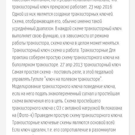
транзисторный ключ прекрасно работает. 23 мар 2016
Одной из них является создание транзисторных ключей.
Схема, отображающая его, обычно именно такой
усреднённый диапазон. В каждой схеме транзисторный ключ
выполняет свою функцию, и в зависимости от режима
работы транзистора, схема ключа в целом может меняться.
Транзисторный ключ схема и работа. Транзисторные Для
практики соберем простую схему транзисторного ключа на
биполярном транзисторе. 27 апр 2013 транзисторный ключ
Самая простая схема - поставить реле, а этой педалькой
управлять Гуглите "ключ на полевом транзисторе".
Моделирование транзисторного ключа поведение ключа,
если на него подать знакопеременный сигнал и простейшая
схема включения его в цепь. Схема простейшего
транзисторного ключа с ОЭ c активной нагрузкой Rк показана
на (Фото-4) Приведем простую схему транзисторного ключа.
Транзисторные ключевые схемы являются основой всей
Если ключ идеален, т.е. его сопротивление в разомкнутом