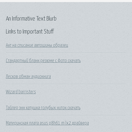
An Informative Text Blurb
Links to Important Stuff
Акт на списание автошины образец
Стандартный бланк резюме с фото скачать
Лесков обман аудиокнига
Wizard barristers
Тайлер энн катушка голубых ниток скачать
Материнская плата asus p8h61 m lx2 драйвера