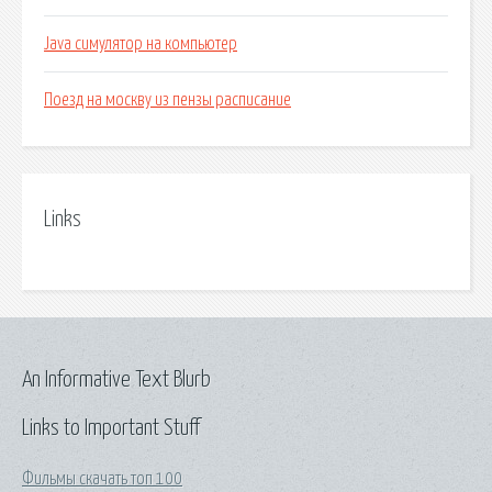
Java симулятор на компьютер
Поезд на москву из пензы расписание
Links
An Informative Text Blurb
Links to Important Stuff
Фильмы скачать топ 100