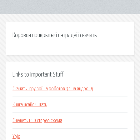
Коровин прикрытый интрадей скачать
Links to Important Stuff
Скачать игру война роботов 3d на андроид
Книга исайя читать
Снежеть 110 стерео схема
Yojo