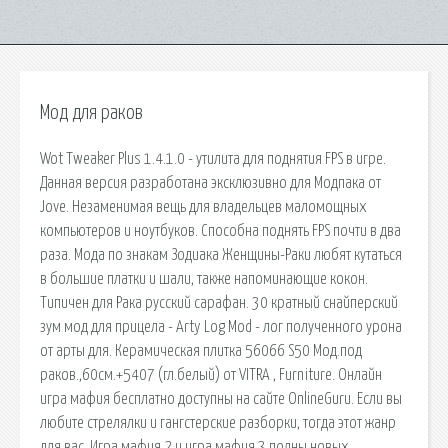
Мод для раков
Wot Tweaker Plus 1.4.1.0 - утилита для поднятия FPS в игре.
Данная версия разработана эксклюзивно для Модпака от
Jove. Незаменимая вещь для владельцев маломощных
компьютеров и ноутбуков. Способна поднять FPS почти в два
раза. Мода по знакам Зодиака Женщины-Раки любят кутаться
в большие платки и шали, также напоминающие кокон.
Типичен для Рака русский сарафан. 30 кратный снайперский
зум мод для прицела - Arty Log Mod - лог полученного урона
от арты для. Керамическая плитка 56066 S50 Мод.под
раков.,60см.+5407 (гл.белый) от VITRA , Furniture. Онлайн
игра мафия бесплатно доступны на сайте OnlineGuru. Если вы
любите стрелялки и гангстерские разборки, тогда этот жанр
для вас. Игра мафия 2 и игра мафия 3 полны новых