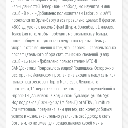
неожиданностей. Теперь вам необходимо научится. 4 янв
2016 - 8 мин. - Добавлено пользователем Ledorubl 2.0WYJ
проехался по Эрленбергу и все правильно сделал: 8 фрагов,
4800 ед. урона и веселый фан! Штурм. Эрленберг. 1 января.
Телец Для того, чтобы пробудить мстительность у Тельца,
тоже в общем-то нужно как следует постараться.Тельцы
укореняются во мнении о том, что человек — сволочь только
после тщательного сбора статистических сведений. 9 апр
2018 - 12 мин. - Добавлено пользователем IATOMI
GAMEДонатики: Понравилось видео? Подпишись. Осторожно,
ресторан на Ленинском проспекте не входит в нашу сеть! Как
только наш ресторан Порто Мальтезе с Ленинского
проспекта, 11 переехал в новое помещение в крупнейший в
Европе ТРЦ Авиапарк на Ходынском бульваре. 56066 S50
Мод.под раков.,60см.+5407 (гл.белый) от VITRA , Furniture.
Эти материалы предназначены для тех, кто хочет добить­ся
успеха в жизни, значительно увеличить свой доход и стать
богатым, но не имеет для осуществления своей мечты