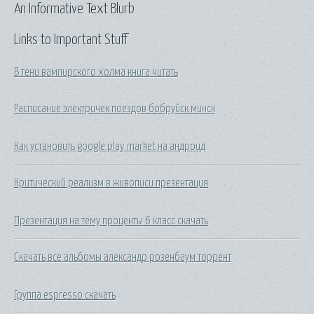
An Informative Text Blurb
Links to Important Stuff
В тени вампирского холма книга читать
Расписание электричек поездов бобруйск минск
Как установить google play market на андроид
Критический реализм в живописи презентация
Презентация на тему проценты 6 класс скачать
Скачать все альбомы александр розенбаум торрент
Группа espresso скачать