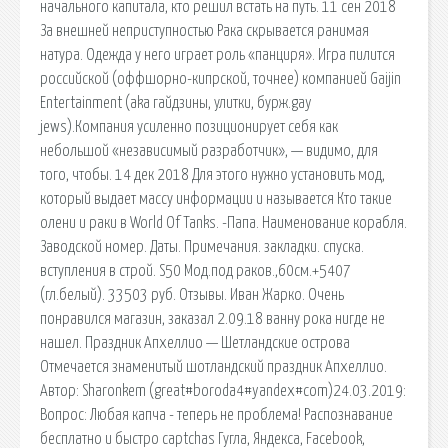
началь­ного капитала, кто решил встать на путь. 11 сен 2018
За внешней неприступностью Рака скрывается ранимая
натура. Одежда у него играет роль «панциря». Игра пилится
российской (оффшорно-кипрской, точнее) компанией Gaijin
Entertainment (aka гайдзины, улитки, бурж.gay
jews).Компания усиленно позиционирует себя как
небольшой «независимый разработчик», — видимо, для
того, чтобы. 14 дек 2018 Для этого нужно установить мод,
который выдает массу информации и называется Кто такие
олени и раки в World Of Tanks. -Папа. Наименование корабля.
Заводской номер. Даты. Примечания. закладки. спуска.
вступления в строй. S50 Мод.под раков.,60см.+5407
(гл.белый). 33503 руб. Отзывы. Иван Жарко. Очень
понравился магазин, заказал 2.09.18 ванну рока нигде не
нашел. Праздник Апхеллио — Шетландские острова
Отмечается знаменитый шотландский праздник Апхеллио.
Автор: Sharonkem (great#boroda4#yandex#com)24.03.2019:
Вопрос: Любая капча - теперь не проблема! Распознавание
бесплатно и быстро captchas Гугла, Яндекса, Facebook,