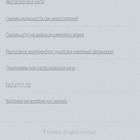
Red faction все части
Скачать моды на гта сан через торрент
Скачать игру на андроид симулятор крана
Расписание екатеринбург сухой лог северный автовокзал
Программы для распознавания речи
Гост 1577 70
Картинки на телефон уаз скачать
© Untitled. All rights reserved.