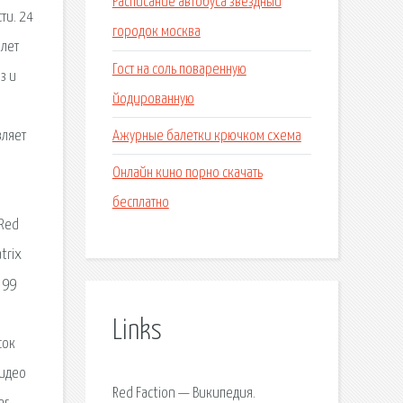
Расписание автобуса звездный
ти. 24
городок москва
 лет
Гост на соль поваренную
з и
йодированную
Ажурные балетки крючком схема
вляет
Онлайн кино порно скачать
бесплатно
nRed
atrix
 99
Links
сок
видео
Red Faction — Википедия.