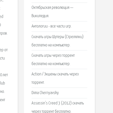
er,
Октябрьская революция —
:
Википедия.
ged
0
Антологии - все части игр.
еров.
Скачать игры Шутеры (Стрелялки)
бесплатно на компьютер.
ер от
Скачать игры через торрент
сти
бесплатно на компьютер.
р
Action / Экшены скачать через
0 лет
торрент.
Club
но.
Dima Chernyavsky.
ент
Assassin's Creed 3 (2012) скачать
через торрент бесплатно.