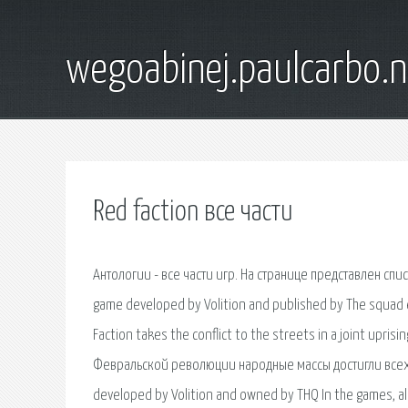
wegoabinej.paulcarbo.n
Red faction все части
Антологии - все части игр. На странице представлен спис
game developed by Volition and published by The squad e
Faction takes the conflict to the streets in a joint upri
Февральской революции народные массы достигли всех св
developed by Volition and owned by THQ In the games, all