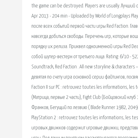
the game can be destroyed. Players are usually. Лучший
Apr 2013 - 204 min - Uploaded by World of Longplays Play
после всех событий первой части игры Red Faction. Гла
навсегда добиться свободы. Перечень игр, которые вошл
порядку их релиза. Приквел одноименной игры Red Dea
собой шутер-вестерн от третьего лица. Rating: 6/10 - 52
Soundtrack, Red Faction . All new storyline & character
девятая по счету игра основной серии файтингов, посвя
Faction II sur PC : retrouvez toutes les informations, les
(Матрица, первые 2 части), Fight Club (Бойцовский клуб
Франков, Бегущий по лезвию ( Blade Runner 1982, 2049) ш
PlayStation 2 : retrouvez toutes les informations, les te
игровых движков содержит игровые движки, предста