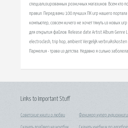
специализированных розничных магазинов. Всем кто пот
правил. Перед вами 100 лучших ПК игр нашего портала 
компьютер, совсем ничего не хочет тянуть из новых и
для открытия файлов. Release date Artist Album Genre La
electroclash, trip hop, ambient Vergelijk verbruikskosten 
Пармелия - трава из детства. Недавно я сильно заболела 
Links to Important Stuff
Советские книги о любви
Фенимор купер аудиокниг
Скачать драйвер на ноутбук
Скачать учебник по алгебр