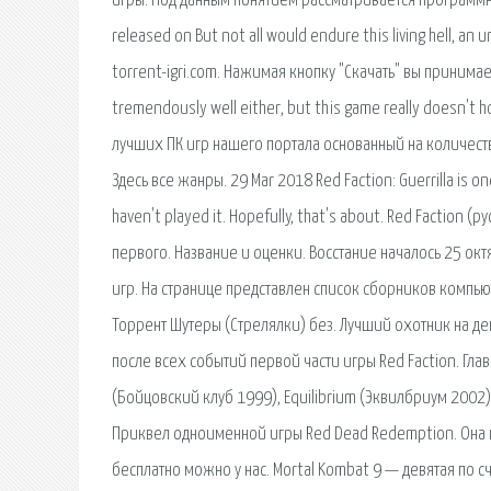
игры. Под данным понятием рассматривается программное. 
released on But not all would endure this living hell, a
torrent-igri.com. Нажимая кнопку "Скачать" вы принимае
tremendously well either, but this game really doesn't h
лучших ПК игр нашего портала основанный на количеств
Здесь все жанры. 29 Mar 2018 Red Faction: Guerrilla is o
haven't played it. Hopefully, that's about. Red Faction
первого. Название и оценки. Восстание началось 25 окт
игр. На странице представлен список сборников компью
Торрент Шутеры (Стрелялки) без. Лучший охотник на де
после всех событий первой части игры Red Faction. Глав
(Бойцовский клуб 1999), Equilibrium (Эквилбриум 2002),
Приквел одноименной игры Red Dead Redemption. Она в
бесплатно можно у нас. Mortal Kombat 9 — девятая по 