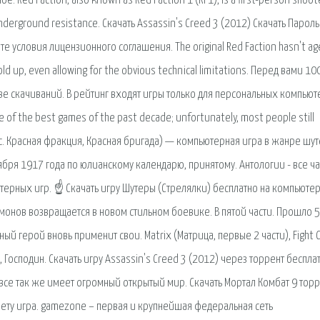
Red Faction, also known as Red Faction 1 (RF1), is a first-person shoot
n underground resistance. Скачать Assassin's Creed 3 (2012) Скачать Пароль
те условия лицензионного соглашения. The original Red Faction hasn't a
old up, even allowing for the obvious technical limitations. Перед вами 10
е скачиваний. В рейтинг входят игры только для персональных компьют
ne of the best games of the past decade; unfortunately, most people still
 (рус. Красная фракция, Красная бригада) — компьютерная игра в жанре шут
ября 1917 года по юлианскому календарю, принятому. Антологии - все ча
терных игр. ☝ Скачать игру Шутеры (Стрелялки) бесплатно на компьюте
монов возвращается в новом стильном боевике. В пятой части. Прошло 5
ный герой вновь применит свои. Matrix (Матрица, первые 2 части), Fight 
 Господин. Скачать игру Assassin's Creed 3 (2012) через торрент бесплат
се так же имеет огромный открытый мир. Скачать Мортал Комбат 9 торр
счету игра. gamezone – первая и крупнейшая федеральная сеть