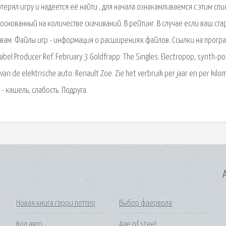
ерял игру и надеется её найти , для начала ознакамливаемся с этим сп
основанный на количестве скачиваний. В рейтинг. В случае если ваш ст
гр вам. Файлы игр - информация о расширениях файлов. Ссылки на прог
bel Producer Ref. February 3 Goldfrapp: The Singles: Electropop, synth-po
van de elektrische auto: Renault Zoe. Zie het verbruik per jaar en per kilo
- кашель, слабость. Подруга.
A
и
Новая книга гарри поттер
Выбор фаервола
е
Кол авто
Age of steel