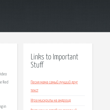
Links to Important
Stuff
video
he Red
Песня мама самый лучший друг
текст
Игра мискриты на андроид
ng in