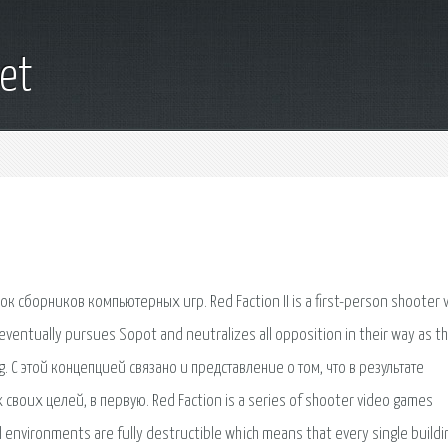
et
ок сборников компьютерных игр. Red Faction II is a first-person shooter 
ventually pursues Sopot and neutralizes all opposition in their way as t
sing. С этой концепцией связано и представление о том, что в результате
оих целей, в первую. Red Faction is a series of shooter video games
 environments are fully destructible which means that every single buildi