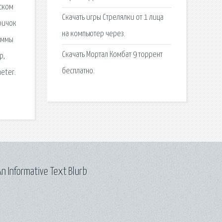
иском
Скачать игры Стрелялки от 1 лица
аричок
на компьютер через.
раммы
Скачать Мортал Комбат 9 торрент
p,
бесплатно.
meter.
n Informative Text Blurb