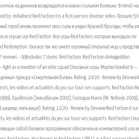
 охотник на демонов возвращается в новом стильном боевике. В пятой час
ed by: mihaibest Red Faction II is a first-person shooter video. Прошло 50
вный герой вновь применит свои силы в рядах Красной бригады, чтобы ра
и в серию игр Red Faction. Все игры Red Faction, которые выходили по
d Redemption. Она все так же имеет огромный открытый мир и предста
7 reviews - .99Includes 7 items: Red Faction, Red Faction Armageddon
s — fight as a member of an elite squad Описание игры: Мортал Комбат 9 —
щенных турниру «Смертельная битва». Rating: 10/20 - Review by Dinowa
 tests, les vidéos et actualités du jeu sur tous ses supports. Red Faction M
 1999), Equilibrium (Эквилбриум 2002), Господин Никто (Mr. Nobody 2009),
едевр, мать вашу!). Rating: 11/20 - Review by DinowanRed Faction II sur
sts, les vidéos et actualités du jeu sur tous ses supports. Red Faction Спи
вляющие собой базовое программное обеспечение компьютерной или 