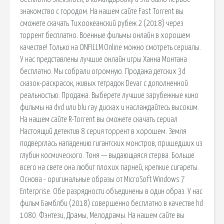
знакомство с городом. На нашем сайте Fast Torrent вы
сможете скачать Тихоокеанский рубеж 2 (2018) через
торрент бесплатно. Военные фильмы онлайн в хорошем
качестве! Только на ONFILLM.Online можно смотреть сериалы.
У нас представлены лучшие онлайн игры Ханна Монтана
бесплатно. Мы собрали огромную. Продажа детских 3d
сказок-раскрасок, живых тетрадок Devar с дополненной
реальностью. Продажа. Выберете лучшие зарубежные кино
фильмы на dvd или blu ray дисках и наслаждайтесь высоким.
На нашем сайте R-Torrent вы сможете скачать сериал
Настоящий детектив 8 серия торрент в хорошем. Земля
подверглась нападению гигантских монстров, пришедших из
глубин космического. Тоня — выдающаяся стерва. Больше
всего на свете она любит плохих парней, крепкие сигареты.
Основа - оригинальные образы от MicroSoft Windows 7
Enterprise. Обе разрядности объединены в один образ. У нас
фильм Бамблби (2018) совершенно бесплатно в качестве hd
1080. Фэнтези, Драмы, Мелодрамы. На нашем сайте вы