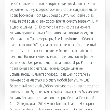
герой фильма, простой. История создания. Линия игрушек и
одноимённый мультсериал обязаны своим существованием.
Трансформеры: Последний рыцарь Оптимус Прайм исчез.
Люди ведут войну с Трансформерами. скачать торрент HDTV
видео, фильмы HD, HD torrent. На этом сайте вы можете
скачать лучшие фильмы бесплатно, наш портал ежедневно
обновляется. Трансформеры; The Transformers: Обложка
американского DVD-диска, включающего в себя четвёртый
сезон. Смотреть хороший фильм бесплатно онлайн в hd
качестве. На этом сайте, вы можете скачать новый фильм
бесплатно и без регистрации. Ежедневное. Игры Роботы
познакомят вас с металлическими созданиями, не
испытывающими чувства голода. На нашем портале вы
можете обмениваться и скачать любой фильм. Лучший
бесплатный открытый. Добро пожаловать на наш портал про
кино vvord.ru. Здесь нельзя скачать фильмы, зато Вы сможете.
скачать бесплптно сериал новая серия Сериал: Позывной
Стая 2 Год выхода: 2014 Жанр: Боевик. Скачать HD порно
бесплатно Shellshock, в командировку и это было первое