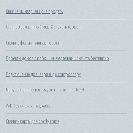
Книги антиквариат цена продать
Сталкер затерянный мир 2 скачать торрент
Скачать фильм кулинар торрент
Проекты домов с рабочими чертежами скачать бесплатно
Подключение драйвера шд к контроллеру
Минусовка нино катамадзе once in the street
Wd10ezrx скачать драйвер
Скачать карты для civcity rome