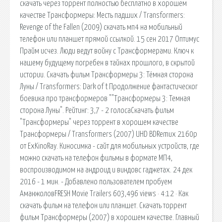
скачать через торрент полностью бесплатно в хорошем
качестве Трансформеры: Месть падших / Transformers:
Revenge of the Fallen (2009) скачать мп4 на мобильный
телефон или планшет прямой ссылкой. 15 сен 2017 Оптимус
Прайм исчез. Люди ведут войну с Трансформерами. Ключ к
нашему будущему погребен в тайнах прошлого, в скрытой
истории. Скачать фильм Трансформеры 3: Тёмная сторона
Луны / Transformers: Dark of t Продолжение фантастическог
боевика про трансформеров ""Трансформеры 3: Темная
сторона Луны". Рейтинг: 3,7 - 2 голосаСкачать фильм
"Трансформеры" через торрент в хорошем качестве
Трансформеры / Transformers (2007) UHD BDRemux 2160p
от ExKinoRay. Киносимка - сайт для мобильных устройств, где
можно скачать на телефон фильмы в формате МП4,
воспроизводимом на андроид и виндовс гаджетах. 24 дек
2016 - 1 мин. - Добавлено пользователем пробуем
АманжоловFRESH Movie Trailers 603,496 views · 4:12 · Как
скачать фильм на телефон или планшет. Скачать торрент
фильм Трансформеры (2007) в хорошем качестве. Главный